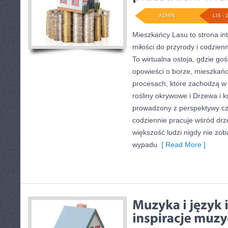
ADMIN
LIS - 
Mieszkańcy Lasu to strona int
miłości do przyrody i codzien
To wirtualna ostoja, gdzie g
opowieści o borze, mieszkańc
procesach, które zachodzą w z
rośliny okrywowe i Drzewa i k
prowadzony z perspektywy czł
codziennie pracuje wśród drz
większość ludzi nigdy nie zo
wypadu
[ Read More ]