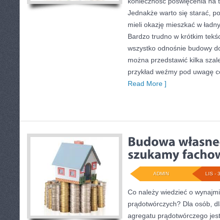
konieczność poświęcenia na t
Jednakże warto się starać, 
mieli okazję mieszkać w ład
Bardzo trudno w krótkim tekś
wszystko odnośnie budowy do
można przedstawić kilka sza
przykład weźmy pod uwagę c
Read More ]
ADMIN
LIS - 
Co należy wiedzieć o wynajm
prądotwórczych? Dla osób, dl
agregatu prądotwórczego jest 