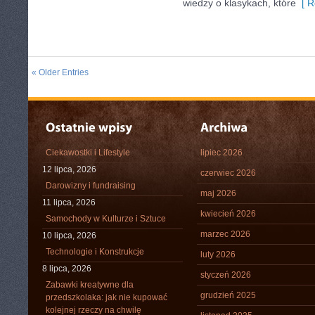
wiedzy o klasykach, które
[ R
« Older Entries
Ciekawostki i Lifestyle
lipiec 2026
12 lipca, 2026
czerwiec 2026
Darowizny i fundraising
maj 2026
11 lipca, 2026
kwiecień 2026
Samochody w Kulturze i Sztuce
marzec 2026
10 lipca, 2026
Technologie i Konstrukcje
luty 2026
8 lipca, 2026
styczeń 2026
Zabawki kreatywne dla
grudzień 2025
przedszkolaka: jak nie kupować
kolejnej rzeczy na chwilę