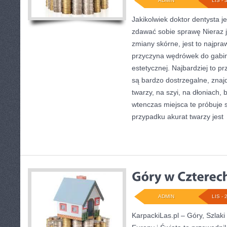
ADMIN
LIS - 
Jakikolwiek doktor dentysta j
zdawać sobie sprawę Nieraz j
zmiany skórne, jest to najpr
przyczyna wędrówek do gabi
estetycznej. Najbardziej to 
są bardzo dostrzegalne, znaj
twarzy, na szyi, na dłoniach,
wtenczas miejsca te próbuje 
przypadku akurat twarzy jest
ADMIN
LIS - 
KarpackiLas.pl – Góry, Szlaki