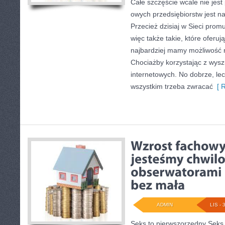
Całe szczęście wcale nie jest
owych przedsiębiorstw jest 
Przecież dzisiaj w Sieci promu
więc także takie, które oferuj
najbardziej mamy możliwość n
Chociażby korzystając z wysz
internetowych. No dobrze, le
wszystkim trzeba zwracać
[ R
ADMIN
LIS - 
Seks to pierwszorzędny Seks 