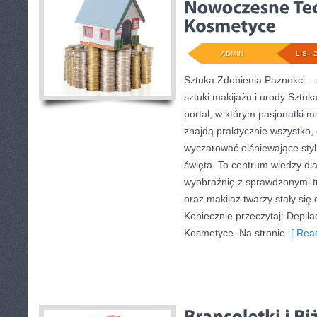
ADMIN
LIS - 
Sztuka Zdobienia Paznokci – ś
sztuki makijażu i urody Sztuk
portal, w którym pasjonatki ma
znajdą praktycznie wszystko,
wyczarować olśniewające styli
święta. To centrum wiedzy dl
wyobraźnię z sprawdzonymi tr
oraz makijaż twarzy stały się 
Koniecznie przeczytaj: Depila
Kosmetyce. Na stronie
[ Read