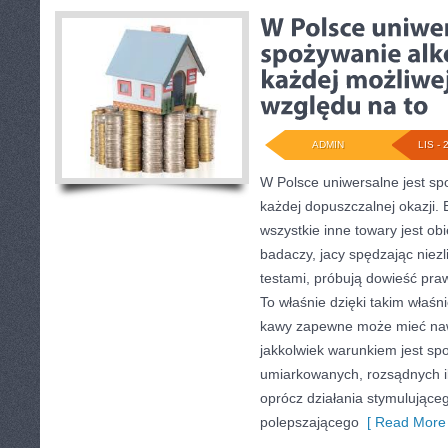
ADMIN
LIS - 
W Polsce uniwersalne jest sp
każdej dopuszczalnej okazji.
wszystkie inne towary jest ob
badaczy, jacy spędzając niezli
testami, próbują dowieść pra
To właśnie dzięki takim właśn
kawy zapewne może mieć nawe
jakkolwiek warunkiem jest sp
umiarkowanych, rozsądnych il
oprócz działania stymulujące
polepszającego
[ Read More 