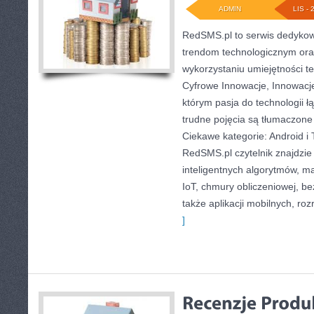
ADMIN
LIS - 
RedSMS.pl to serwis dedyko
trendom technologicznym or
wykorzystaniu umiejętności t
Cyfrowe Innowacje, Innowacje
którym pasja do technologii łą
trudne pojęcia są tłumaczone
Ciekawe kategorie: Android i 
RedSMS.pl czytelnik znajdzie
inteligentnych algorytmów, ma
IoT, chmury obliczeniowej, b
także aplikacji mobilnych, roz
]