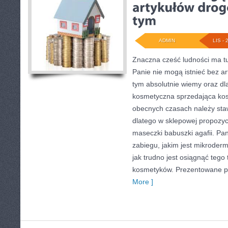
ADMIN
LIS - 
Znaczna cześć ludności ma t
Panie nie mogą istnieć bez a
tym absolutnie wiemy oraz dl
kosmetyczna sprzedająca kos
obecnych czasach należy staw
dlatego w sklepowej propozyc
maseczki babuszki agafii. Pani
zabiegu, jakim jest mikroder
jak trudno jest osiągnąć tego
kosmetyków. Prezentowane pr
More ]