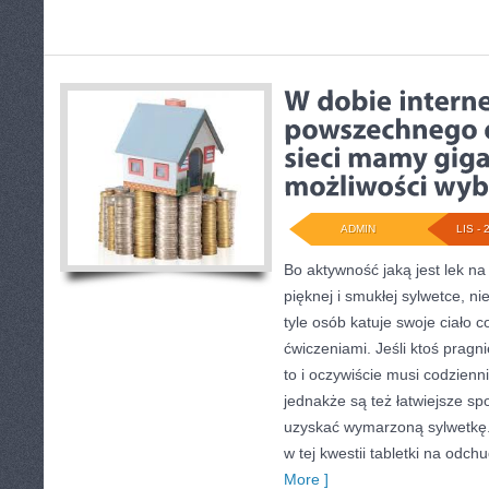
ADMIN
LIS - 
Bo aktywność jaką jest lek n
pięknej i smukłej sylwetce, ni
tyle osób katuje swoje ciało 
ćwiczeniami. Jeśli ktoś pragn
to i oczywiście musi codzienni
jednakże są też łatwiejsze sp
uzyskać wymarzoną sylwetkę.
w tej kwestii tabletki na odch
More ]