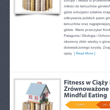
Europy i Świata to przewodnik
miłości do łańcuchów górskich
gdzie entuzjaści szlaków zna
odkrywania polskich pasm gór
łańcuchów oraz najpiękniejsz
globie. Warto przeczytać Kord
Patagonia i Ekologia i Ochron
obszerny zbiór wiedzy o góra
doświadczonego turysty. Znaj
opisy
[ Read More ]
ADMIN
LIS - 