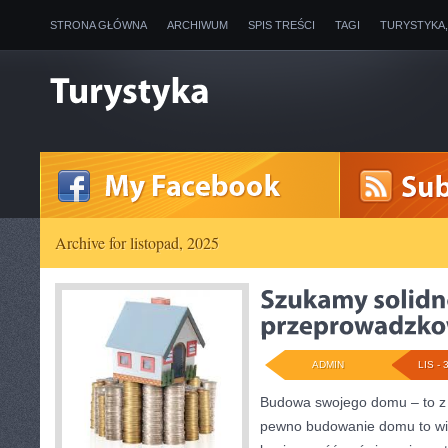
STRONA GŁÓWNA
ARCHIWUM
SPIS TREŚCI
TAGI
TURYSTYKA
Archive for listopad, 2025
ADMIN
LIS - 
Budowa swojego domu – to z 
pewno budowanie domu to wie