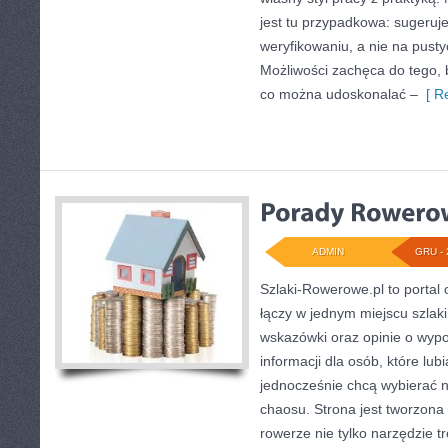
jest tu przypadkowa: sugeruj
weryfikowaniu, a nie na pust
Możliwości zachęca do tego, b
co można udoskonalać –
[ Re
ADMIN
GRU - 
Szlaki-Rowerowe.pl to portal 
łączy w jednym miejscu szlak
wskazówki oraz opinie o wyp
informacji dla osób, które lubi
jednocześnie chcą wybierać n
chaosu. Strona jest tworzona 
rowerze nie tylko narzędzie t