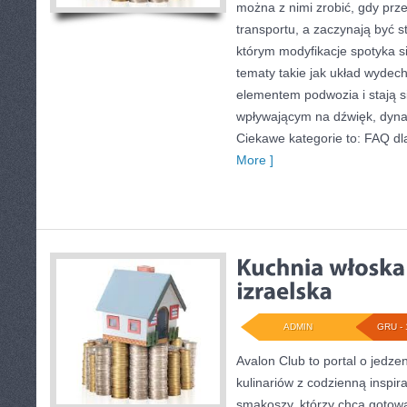
można z nimi zrobić, gdy prze
transportu, a zaczynają być s
którym modyfikacje spotyka s
tematy takie jak układ wyde
elementem podwozia i stają
wpływającym na dźwięk, dyna
Ciekawe kategorie to: FAQ dl
More ]
ADMIN
GRU - 
Avalon Club to portal o jedze
kulinariów z codzienną inspira
smakoszy, którzy chcą gotować