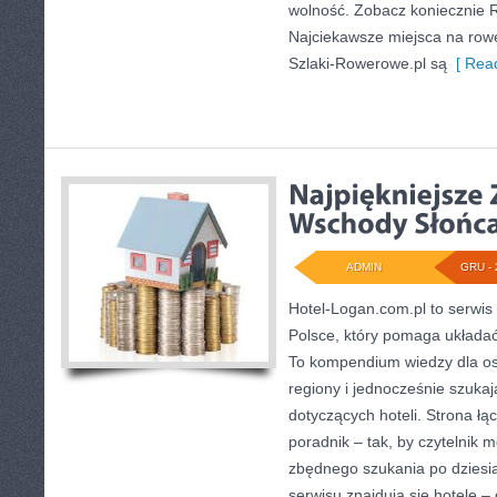
wolność. Zobacz koniecznie 
Najciekawsze miejsca na ro
Szlaki-Rowerowe.pl są
[ Read
ADMIN
GRU - 
Hotel-Logan.com.pl to serwis
Polsce, który pomaga układa
To kompendium wiedzy dla os
regiony i jednocześnie szuk
dotyczących hoteli. Strona łą
poradnik – tak, by czytelnik 
zbędnego szukania po dziesi
serwisu znajdują się hotele 