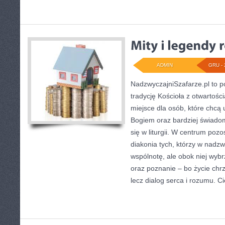
ADMIN
GRU - 
NadzwyczajniSzafarze.pl to po
tradycję Kościoła z otwartości
miejsce dla osób, które chcą 
Bogiem oraz bardziej świadom
się w liturgii. W centrum poz
diakonia tych, którzy w nadz
wspólnotę, ale obok niej wyb
oraz poznanie – bo życie chrze
lecz dialog serca i rozumu. 