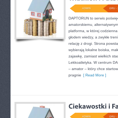
ADMIN
GRU - 
DAPTORUN to serwis poświęc
amatorskiemu, alternatywnym 
platforma, w której codzienna
głodem wiedzy, a zwykłe treni
relację z drogi. Strona powsta
wybierają lokalne boiska, ma
zajawkę, zamiast wielkich st
Lekkoatletyka. W centrum D
– amator – który chce startow
pragnie
[ Read More ]
ADMIN
GRU - 