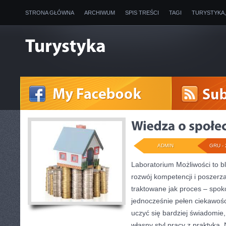
STRONA GŁÓWNA
ARCHIWUM
SPIS TREŚCI
TAGI
TURYSTYKA
ADMIN
GRU - 
Laboratorium Możliwości to b
rozwój kompetencji i poszerz
traktowane jak proces – spok
jednocześnie pełen ciekawośc
uczyć się bardziej świadomie
własny styl pracy z praktyką.