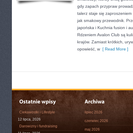
gdy zapach przypraw prowadzi
talerz staje się zaproszeniem
jak smakowy przewodnik. Prz
japońska i Kuchnia fusion i a
Rdzeniem Avalon Club są kuli
krajów. Zamiast krótkich, ur
opowieść, w
[ Read More ]
Ciekawostki i Lifestyle
lipiec 2026
12 lipca, 2026
czerwiec 2026
Darowizny i fundraising
maj 2026