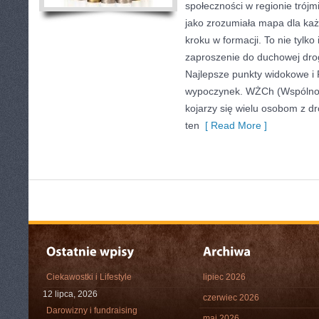
społeczności w regionie trój
jako zrozumiała mapa dla każ
kroku w formacji. To nie tylko 
zaproszenie do duchowej dro
Najlepsze punkty widokowe i 
wypoczynek. WŻCh (Wspólnot
kojarzy się wielu osobom z d
ten
[ Read More ]
Ciekawostki i Lifestyle
lipiec 2026
12 lipca, 2026
czerwiec 2026
Darowizny i fundraising
maj 2026