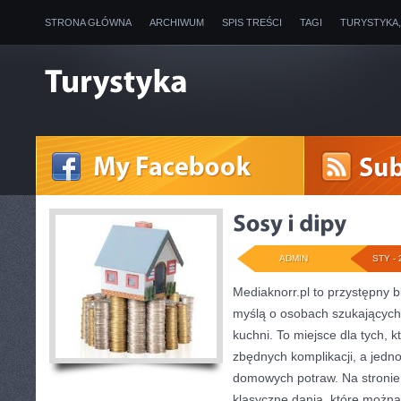
STRONA GŁÓWNA
ARCHIWUM
SPIS TREŚCI
TAGI
TURYSTYKA
ADMIN
STY - 
Mediaknorr.pl to przystępny bl
myślą o osobach szukających
kuchni. To miejsce dla tych, 
zbędnych komplikacji, a jedn
domowych potraw. Na stronie 
klasyczne dania, które można