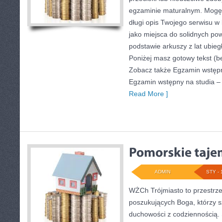
egzaminie maturalnym. Mogę 
długi opis Twojego serwisu w b
jako miejsca do solidnych pow
podstawie arkuszy z lat ubieg
Poniżej masz gotowy tekst (b
Zobacz także Egzamin wstępn
Egzamin wstępny na studia – H
Read More ]
ADMIN
STY - 
WŻCh Trójmiasto to przestrz
poszukujących Boga, którzy s
duchowości z codziennością. 