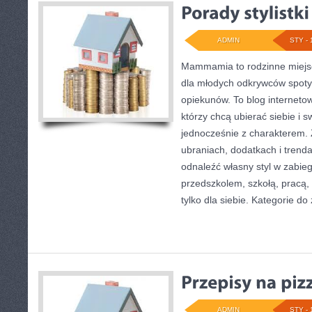
ADMIN
STY - 
Mammamia to rodzinne miejsc
dla młodych odkrywców spoty
opiekunów. To blog interneto
którzy chcą ubierać siebie i s
jednocześnie z charakterem. Z
ubraniach, dodatkach i trendac
odnaleźć własny styl w zabieg
przedszkolem, szkołą, pracą,
tylko dla siebie. Kategorie d
ADMIN
STY - 