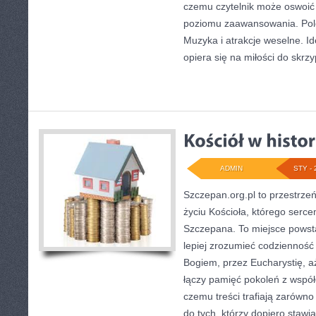
czemu czytelnik może oswoić 
poziomu zaawansowania. Pole
Muzyka i atrakcje weselne. I
opiera się na miłości do skrzy
ADMIN
STY - 
Szczepan.org.pl to przestrzeń
życiu Kościoła, którego sercem
Szczepana. To miejsce powsta
lepiej zrozumieć codzienność
Bogiem, przez Eucharystię, a
łączy pamięć pokoleń z współ
czemu treści trafiają zarówno
do tych, którzy dopiero stawi