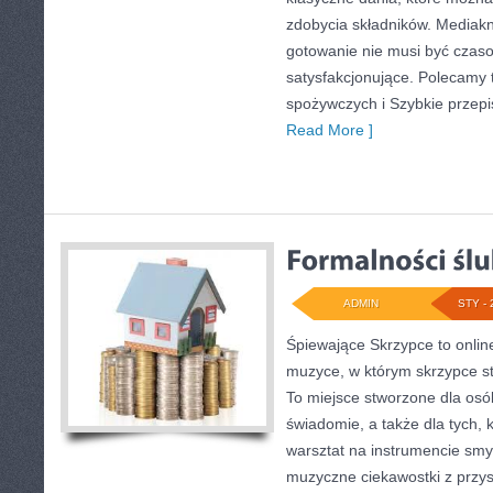
zdobycia składników. Mediakn
gotowanie nie musi być czaso
satysfakcjonujące. Polecamy
spożywczych i Szybkie przepis
Read More ]
ADMIN
STY - 
Śpiewające Skrzypce to onlin
muzyce, w którym skrzypce st
To miejsce stworzone dla osó
świadomie, a także dla tych, 
warsztat na instrumencie sm
muzyczne ciekawostki z przys