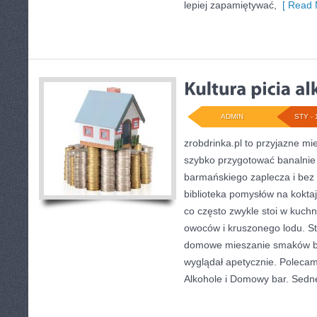
lepiej zapamiętywać,
[ Read 
ADMIN
STY - 
zrobdrinka.pl to przyjazne mi
szybko przygotować banalnie 
barmańskiego zaplecza i bez
biblioteka pomysłów na koktajl
co często zwykle stoi w kuchn
owoców i kruszonego lodu. St
domowe mieszanie smaków był
wyglądał apetycznie. Polecamy
Alkohole i Domowy bar. Sed