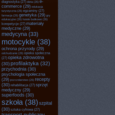
e-
diagnostyka
(27)
dieta
(26)
commerce
(29)
edukacja
egzaminy
(27)
turystyczna
(26)
genetyka
(29)
farmacja
(26)
gry
edukacyjne
(26)
hotele butikowe
(26)
materiały
korepetycje
(27)
medyczne
(29)
medycyna
(33)
motocykle
(38)
ochrona przyrody
(29)
opieka społeczna
odchudzanie
(26)
opieka zdrowotna
(27)
profilaktyka
(32)
(30)
przychodnia
(30)
psychologia społeczna
recepty
(29)
pszczelarstwo
(26)
(30)
sprzęt
rehabilitacja
(27)
medyczny
(29)
superfoods
(30)
szkoła
(38)
szpital
(30)
sztuka cyfrowa
(27)
transport publiczny