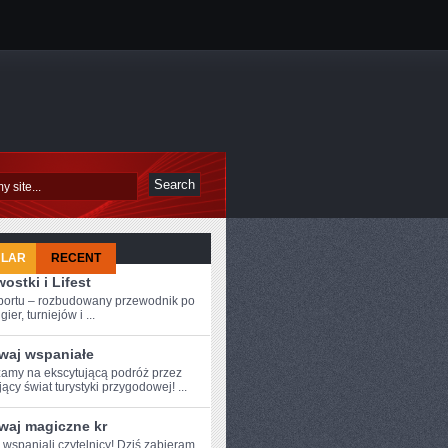
ULAR
RECENT
ostki i Lifest
sportu – rozbudowany przewodnik po
ier, turniejów i ...
waj wspaniałe
amy na ekscytującą podróż przez
ący świat turystyki przygodowej! ...
waj magiczne kr
e wspaniali czytelnicy! Dziś zabieram