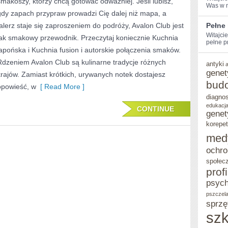
smakoszy, którzy chcą gotować odważniej. Jeśli lubisz,
I
Was⁢ w 
gdy zapach przypraw prowadzi Cię dalej niż mapa, a
KUCHNIA
talerz staje się zaproszeniem do podróży, Avalon Club jest
Pełne
IZRAELSKA
Witajci
jak smakowy przewodnik. Przeczytaj koniecznie Kuchnia
pełne pr
japońska i Kuchnia fusion i autorskie połączenia smaków.
Rdzeniem Avalon Club są kulinarne tradycje różnych
antyki
genet
krajów. Zamiast krótkich, urywanych notek dostajesz
bud
opowieść, w
[ Read More ]
diagno
edukacja
CONTINUE
genet
korepet
med
ochro
społec
prof
psych
pszczel
sprzę
szk