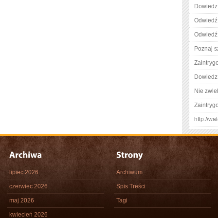
Dowiedz 
Odwiedź 
Odwiedź 
Poznaj s
Zaintry
Dowiedz 
Nie zwlek
Zaintry
http://w
lipiec 2026
Archiwum
czerwiec 2026
Spis Treści
maj 2026
Tagi
kwiecień 2026