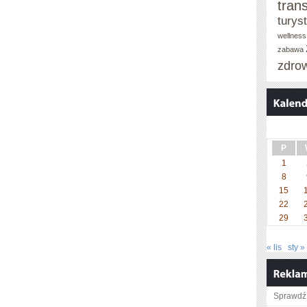
tran
turys
wellness
zabawa
zdro
P
1
8
15
22
29
« lis
sty »
Sprawdź