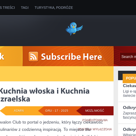
IS TREŚCI
TAGI
TURYSTYKA, PODRÓŻE
POP
Ciekaw
Ligi e-
świecie g
Odkry
ADMIN
GRU - 17 - 2025
MOŻLIWOŚĆ
Zaprasz
fascynuj
KUCHNIA
KOMENTOWANIA
Avalon Club to portal o jedzeniu, który łączy ciekawość
kulinariów z codzienną inspiracją. To miejsce dla
WŁOSKA
Odkry
ZOSTAŁA WYŁĄCZONA
Witajci