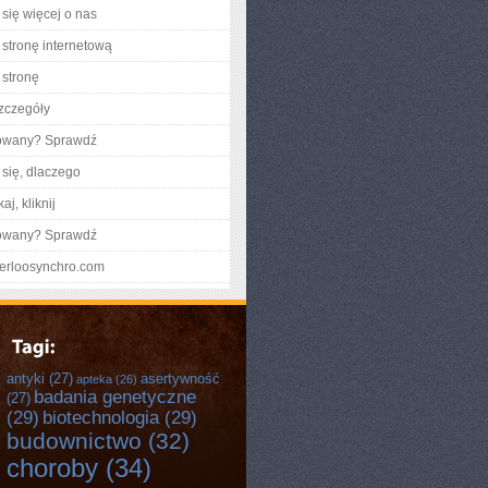
się więcej o nas
stronę internetową
stronę
zczegóły
gowany? Sprawdź
się, dlaczego
aj, kliknij
gowany? Sprawdź
aterloosynchro.com
antyki
(27)
asertywność
apteka
(26)
badania genetyczne
(27)
(29)
biotechnologia
(29)
budownictwo
(32)
choroby
(34)