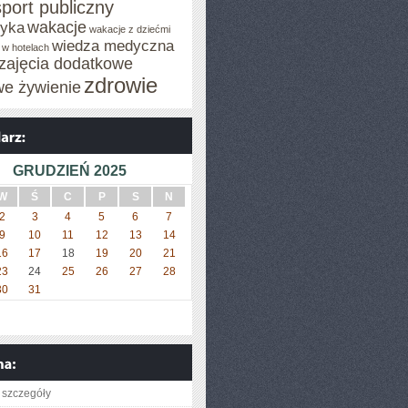
sport publiczny
wakacje
tyka
wakacje z dziećmi
wiedza medyczna
 w hotelach
zajęcia dodatkowe
zdrowie
we żywienie
GRUDZIEŃ 2025
W
Ś
C
P
S
N
2
3
4
5
6
7
9
10
11
12
13
14
16
17
18
19
20
21
23
24
25
26
27
28
30
31
 szczegóły