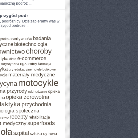
magiczną podróż ...
 przygód podr
e, podróżnicy! Dziś zabieramy was w
zygód podróże​ ...
badania
asertywność
apteka
yczne
biotechnologia
choroby
ownictwo
e-commerce
styka
dieta
egzaminy
 turystyczna
farmacja
yka
gry edukacyjne
hotele butikowe
materiały medyczne
ycje
motocykle
ycyna
na przyrody
opieka
odchudzanie
opieka zdrowotna
zna
ilaktyka
przychodnia
ologia społeczna
recepty
rehabilitacja
arstwo
superfoods
t medyczny
oła
szpital
sztuka cyfrowa