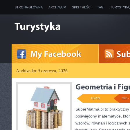
STRONA GŁÓWNA
ARCHIWUM
SPIS TREŚCI
TAGI
TURYSTYKA
Archive for 9 czerwca, 2026
ADMIN
CZE - 
SuperMatma.pl to praktyczny 
poświęcony matematyce, który
wzorów, równań i logicznych 