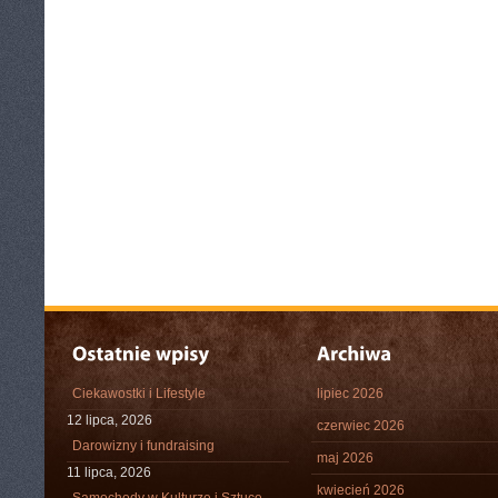
Ciekawostki i Lifestyle
lipiec 2026
12 lipca, 2026
czerwiec 2026
Darowizny i fundraising
maj 2026
11 lipca, 2026
kwiecień 2026