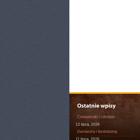
Ciekawostki i Lifestyle
12 lipca, 2026
Darowizny i fundraising
11 lipca, 2026