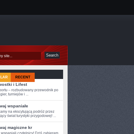
ULAR
RECENT
ostki i Lifest
sportu – rozbudowany przewodnik po
ier, turniejów i ...
waj wspaniałe
amy na ekscytującą podróż przez
ący świat turystyki przygodowej! ...
waj magiczne kr
e wspaniali czytelnicy! Dziś zabieram