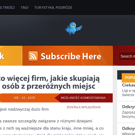
IS TREŚCI
TAGI
TURYSTYKA, PODRÓŻE
POP
Ciekaw
Ligi e-
świecie g
DZISIAJ
SIE - 16 - 2025
MOŻLIWOŚĆ KOMENTOWANIA
Odkry
JEST
ZOSTAŁA WYŁĄCZONA
jest nadzwyczaj dużo firm
Zaprasz
CORAZ
fascynuj
a zawsze szczegóły związane z różnymi dziejami
TO
 z nich są ważniejsze dla stanu kraju, inne mniej, a co
Odkry
WIĘCEJ
Witajci