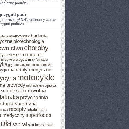
magiczną podróż ...
 przygód podr
e, podróżnicy! Dziś zabieramy was w
zygód podróże​ ...
badania
asertywność
apteka
yczne
biotechnologia
choroby
ownictwo
e-commerce
styka
dieta
egzaminy
 turystyczna
farmacja
yka
gry edukacyjne
hotele butikowe
materiały medyczne
ycje
motocykle
ycyna
na przyrody
opieka
odchudzanie
opieka zdrowotna
zna
ilaktyka
przychodnia
ologia społeczna
recepty
rehabilitacja
arstwo
superfoods
t medyczny
oła
szpital
sztuka cyfrowa