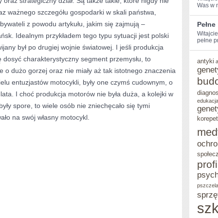
oraz strategiczny dział. Są także takie, które nigdy nie
Was⁢ w 
raz ważnego szczegółu gospodarki w skali państwa,
FIRM,
bywateli z powodu artykułu, jakim się zajmują –
Pełne
JAKIE
Witajci
ńsk. Idealnym przykładem tego typu sytuacji jest polski
pełne pr
SKUPIAJĄ
jany był po drugiej wojnie światowej. I jeśli produkcja
SIĘ
dosyć charakterystyczny segment przemysłu, to
antyki
genet
 o dużo gorzej oraz nie miały aż tak istotnego znaczenia
NA
bud
ielu entuzjastów motocykli, były one czymś cudownym, o
TRANSPORCIE
diagno
lata. I choć produkcja motorów nie była duża, a kolejki w
OSÓB
edukacja
yły spore, to wiele osób nie zniechęcało się tymi
genet
Z
ało na swój własny motocykl.
korepet
med
PRZERÓŻNYCH
ochro
MIEJSC
społec
prof
psych
pszczel
sprzę
szk