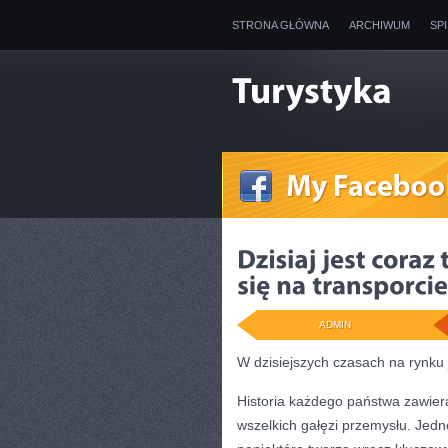
STRONA GŁÓWNA
ARCHIWUM
SP
ADMIN
W dzisiejszych czasach na rynku 
Historia każdego państwa zawier
wszelkich gałęzi przemysłu. Jedne