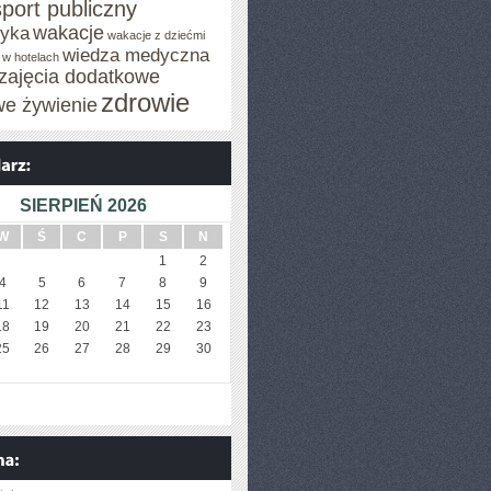
sport publiczny
wakacje
tyka
wakacje z dziećmi
wiedza medyczna
 w hotelach
zajęcia dodatkowe
zdrowie
we żywienie
SIERPIEŃ 2026
W
Ś
C
P
S
N
1
2
4
5
6
7
8
9
11
12
13
14
15
16
18
19
20
21
22
23
25
26
27
28
29
30