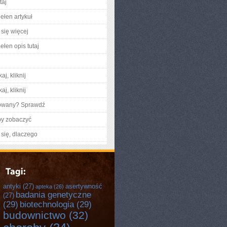
taj
ełen artykuł
się więcej
ełen opis tutaj
aj, kliknij
aj, kliknij
gowany? Sprawdź
by zobaczyć
się, dlaczego
antyki
(27)
asertywność
apteka
(26)
badania genetyczne
(27)
(29)
biotechnologia
(29)
budownictwo
(32)