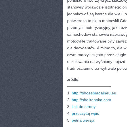
poniektóre tworzą wręcz kluczowy 
stanowiły wprawdzie istotnego o
jednakowoż są istotne dla wielu o
potwierdza to skup motocykli Gda
przemysł motoryzacyjny, jaki rozwi
samochodów stanowiła naprawdę 
motocykle traktowane były zawsze
dla decydentów. A mimo to, dla w
czym marzyli często przez długie 
oczekiwaniu na wyśniony pojazd b
trudnościami oraz wytrwale polow
źródło:
———————————
1.
http://shoesmadeineu.eu
2.
http://shojitanaka.com
3.
link do strony
4.
przeczytaj wpis
5.
pełna wersja