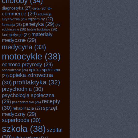
choroby
(34)
e-
diagnostyka
(27)
dieta
(26)
commerce
(29)
edukacja
egzaminy
(27)
turystyczna
(26)
genetyka
(29)
farmacja
(26)
gry
edukacyjne
(26)
hotele butikowe
(26)
materiały
korepetycje
(27)
medyczne
(29)
medycyna
(33)
motocykle
(38)
ochrona przyrody
(29)
opieka społeczna
odchudzanie
(26)
opieka zdrowotna
(27)
profilaktyka
(32)
(30)
przychodnia
(30)
psychologia społeczna
recepty
(29)
pszczelarstwo
(26)
(30)
sprzęt
rehabilitacja
(27)
medyczny
(29)
superfoods
(30)
szkoła
(38)
szpital
(30)
sztuka cyfrowa
(27)