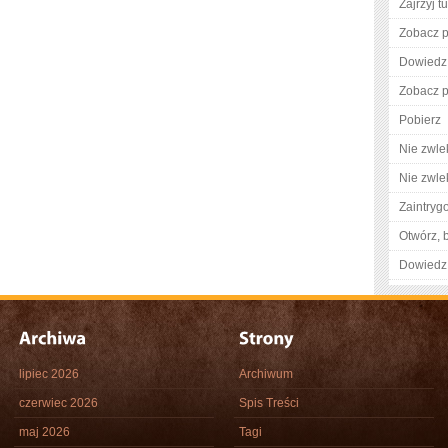
Zajrzyj tu
Zobacz p
Dowiedz 
Zobacz p
Pobierz
Nie zwlek
Nie zwlek
Zaintry
Otwórz, 
Dowiedz 
lipiec 2026
Archiwum
czerwiec 2026
Spis Treści
maj 2026
Tagi