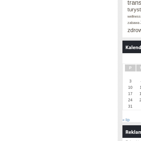
tran
turys
wellness
zabawa
zdro
P
3
10
17
24
31
« lip