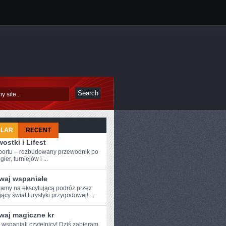
ULAR
RECENT
ostki i Lifest
sportu – rozbudowany przewodnik po
ier, turniejów i ...
waj wspaniałe
amy na ekscytującą podróż przez
ący świat turystyki przygodowej! ...
waj magiczne kr
e wspaniali czytelnicy! Dziś zabieram