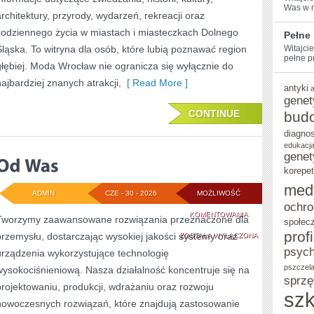
Was⁢ w 
architektury, przyrody, wydarzeń, rekreacji oraz
codziennego życia w miastach i miasteczkach Dolnego
Pełne
Śląska. To witryna dla osób, które lubią poznawać region
Witajci
pełne pr
głębiej. Moda Wrocław nie ogranicza się wyłącznie do
najbardziej znanych atrakcji,
[ Read More ]
antyki
genet
CONTINUE
bud
diagno
edukacja
genet
korepet
med
ADMIN
CZE - 30 - 2026
MOŻLIWOŚĆ
ochro
OD
KOMENTOWANIA
Tworzymy zaawansowane rozwiązania przeznaczone dla
społec
prof
przemysłu, dostarczając wysokiej jakości systemy oraz
WAS
ZOSTAŁA WYŁĄCZONA
psych
urządzenia wykorzystujące technologię
pszczel
wysokociśnieniową. Nasza działalność koncentruje się na
sprzę
projektowaniu, produkcji, wdrażaniu oraz rozwoju
szk
nowoczesnych rozwiązań, które znajdują zastosowanie