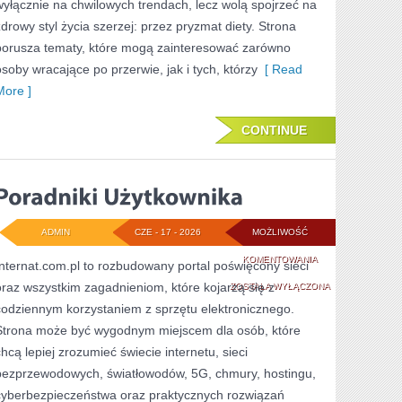
wyłącznie na chwilowych trendach, lecz wolą spojrzeć na
zdrowy styl życia szerzej: przez pryzmat diety. Strona
porusza tematy, które mogą zainteresować zarówno
osoby wracające po przerwie, jak i tych, którzy
[ Read
More ]
CONTINUE
ADMIN
CZE - 17 - 2026
MOŻLIWOŚĆ
PORADNIKI
KOMENTOWANIA
Internat.com.pl to rozbudowany portal poświęcony sieci
oraz wszystkim zagadnieniom, które kojarzą się z
UŻYTKOWNIKA
ZOSTAŁA WYŁĄCZONA
codziennym korzystaniem z sprzętu elektronicznego.
Strona może być wygodnym miejscem dla osób, które
chcą lepiej zrozumieć świecie internetu, sieci
bezprzewodowych, światłowodów, 5G, chmury, hostingu,
cyberbezpieczeństwa oraz praktycznych rozwiązań