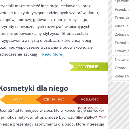
Sprawdź
czytelnik może znaleźć inspiracje, ciekawostki oraz
Przejdź t
rzetelne teksty dotyczące codziennych wyborów, domu,
Przeczyta
zakupów, podróży, gotowania, energii, recyklingu,
przyrody i nowoczesnych rozwiązań wspierających
Więcej n
bardziej odpowiedzialny styl życia. Strona została
Zobacz p
przygotowana z myślą o osobach, które chcą lepiej
Poznaj n
rozumieć współczesne wyzwania środowiskowe, ale
Otwórz, 
jednocześnie szukają
[ Read More ]
Nie zwlek
CONTINUE
Otwórz, 
Zobacz t
ADMIN
CZE - 20 - 2026
MOŻLIWOŚĆ
KOSMETYKI
KOMENTOWANIA
Bioarp24.pl to miejsce w sieci, która koncentruje się wokół
dermokosmetyków. Strona może być rozumiana jako
DLA
ZOSTAŁA WYŁĄCZONA
miejsce prezentacji asortymentu dla osób, które interesują
NIEGO