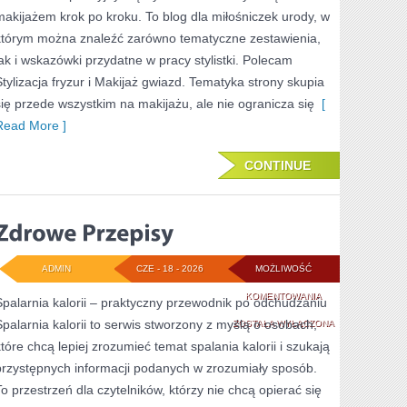
makijażem krok po kroku. To blog dla miłośniczek urody, w
którym można znaleźć zarówno tematyczne zestawienia,
jak i wskazówki przydatne w pracy stylistki. Polecam
Stylizacja fryzur i Makijaż gwiazd. Tematyka strony skupia
się przede wszystkim na makijażu, ale nie ogranicza się
[
Read More ]
CONTINUE
ADMIN
CZE - 18 - 2026
MOŻLIWOŚĆ
ZDROWE
KOMENTOWANIA
Spalarnia kalorii – praktyczny przewodnik po odchudzaniu
Spalarnia kalorii to serwis stworzony z myślą o osobach,
PRZEPISY
ZOSTAŁA WYŁĄCZONA
które chcą lepiej zrozumieć temat spalania kalorii i szukają
przystępnych informacji podanych w zrozumiały sposób.
To przestrzeń dla czytelników, którzy nie chcą opierać się