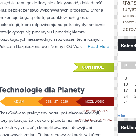
tran
wszędzie tam, gdzie liczy się efektywność, dokładność
turys
oraz bezpieczeństwo wykonywanych procesów. Strona
wellness
prezentuje bogatą ofertę produktów, usług oraz
zabawa
technologii, które odpowiadają na potrzeby dynamicznie
zdro
rozwijającego się przemysłu i przedsiębiorstw
poszukujących niezawodnych rozwiązań technicznych.
Polecam Bezpieczeństwo i Normy i Od Was.
[ Read More
P
CONTINUE
3
10
17
24
ADMIN
CZE - 27 - 2026
MOŻLIWOŚĆ
31
TECHNOLOGIE
KOMENTOWANIA
Ekos-Sułów to praktyczny portal poświęcony ekologii,
« lip
który pokazuje, że troska o planetę nie musi oznaczać
DLA
ZOSTAŁA WYŁĄCZONA
wielkich wyrzeczeń, skomplikowanych decyzji ani
PLANETY
kosztownych zmian. To internetowy zakątek, w którym