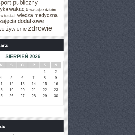
sport publiczny
wakacje
tyka
wakacje z dziećmi
wiedza medyczna
 w hotelach
zajęcia dodatkowe
zdrowie
we żywienie
SIERPIEŃ 2026
W
Ś
C
P
S
N
1
2
4
5
6
7
8
9
11
12
13
14
15
16
18
19
20
21
22
23
25
26
27
28
29
30