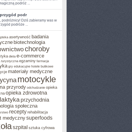
magiczną podróż ...
 przygód podr
e, podróżnicy! Dziś zabieramy was w
zygód podróże​ ...
badania
asertywność
apteka
yczne
biotechnologia
choroby
ownictwo
e-commerce
styka
dieta
egzaminy
 turystyczna
farmacja
yka
gry edukacyjne
hotele butikowe
materiały medyczne
ycje
motocykle
ycyna
na przyrody
opieka
odchudzanie
opieka zdrowotna
zna
ilaktyka
przychodnia
ologia społeczna
recepty
rehabilitacja
arstwo
superfoods
t medyczny
oła
szpital
sztuka cyfrowa