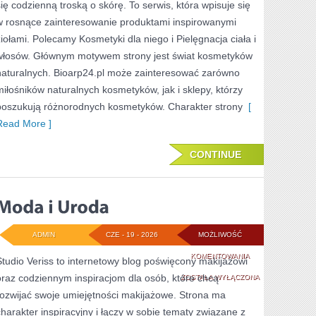
się codzienną troską o skórę. To serwis, która wpisuje się
w rosnące zainteresowanie produktami inspirowanymi
ziołami. Polecamy Kosmetyki dla niego i Pielęgnacja ciała i
włosów. Głównym motywem strony jest świat kosmetyków
naturalnych. Bioarp24.pl może zainteresować zarówno
miłośników naturalnych kosmetyków, jak i sklepy, którzy
poszukują różnorodnych kosmetyków. Charakter strony
[
Read More ]
CONTINUE
ADMIN
CZE - 19 - 2026
MOŻLIWOŚĆ
MODA
KOMENTOWANIA
Studio Veriss to internetowy blog poświęcony makijażowi
oraz codziennym inspiracjom dla osób, które chcą
I
ZOSTAŁA WYŁĄCZONA
rozwijać swoje umiejętności makijażowe. Strona ma
URODA
charakter inspiracyjny i łączy w sobie tematy związane z