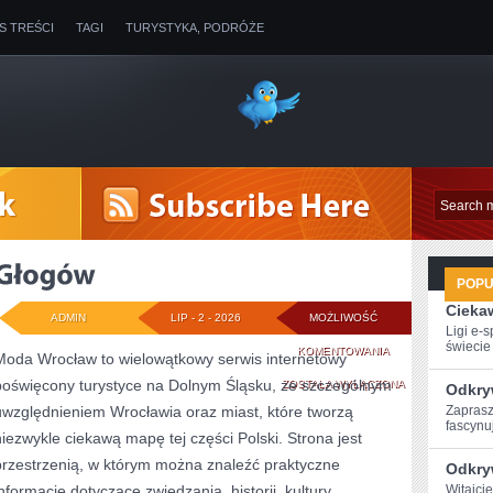
IS TREŚCI
TAGI
TURYSTYKA, PODRÓŻE
POP
Ciekaw
ADMIN
LIP - 2 - 2026
MOŻLIWOŚĆ
Ligi e-
świecie g
GŁOGÓW
KOMENTOWANIA
Moda Wrocław to wielowątkowy serwis internetowy
poświęcony turystyce na Dolnym Śląsku, ze szczególnym
ZOSTAŁA WYŁĄCZONA
Odkry
uwzględnieniem Wrocławia oraz miast, które tworzą
Zaprasz
fascynuj
niezwykle ciekawą mapę tej części Polski. Strona jest
przestrzenią, w którym można znaleźć praktyczne
Odkry
informacje dotyczące zwiedzania, historii, kultury,
Witajci