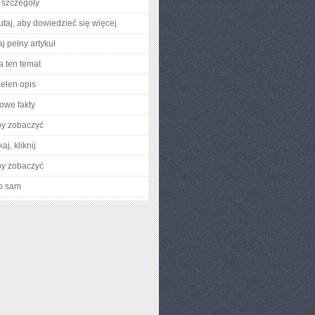
 szczegóły
utaj, aby dowiedzieć się więcej
j pełny artykuł
a ten temat
ełen opis
owe fakty
by zobaczyć
aj, kliknij
by zobaczyć
o sam