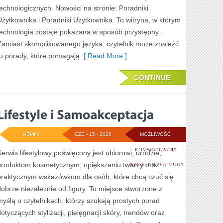
technologicznych. Nowości na stronie: Poradniki
Użytkownika i Poradniki Użytkownika. To witryna, w którym
technologia zostaje pokazana w sposób przystępny.
Zamiast skomplikowanego języka, czytelnik może znaleźć
tu porady, które pomagają
[ Read More ]
CONTINUE
ADMIN
CZE - 15 - 2026
MOŻLIWOŚĆ
LIFESTYLE
KOMENTOWANIA
Serwis lifestylowy poświęcony jest ubiorowi, urodzie,
produktom kosmetycznym, upiększaniu twarzy oraz
I
ZOSTAŁA WYŁĄCZONA
praktycznym wskazówkom dla osób, które chcą czuć się
SAMOAKCEPTACJ
dobrze niezależnie od figury. To miejsce stworzone z
myślą o czytelnikach, którzy szukają prostych porad
dotyczących stylizacji, pielęgnacji skóry, trendów oraz