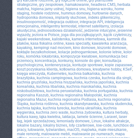
gry karciane rodzinne
,
gry logiczne online
,
gry planszowe
strategiczne
,
gry zespołowe
,
hamakowanie
,
headless CMS
,
herbata
matcha
,
higiena jamy ustnej
,
higiena snu
,
higiena wzroku
,
home
staging
,
hostele rodzinne
,
hummus domowy
,
hurtownie danych
,
hydroponika domowa
,
implanty słuchowe
,
indeks glikemiczny
,
insulinooporność
,
integracja outdoor
,
integracje API
,
inteligencja
emocjonalna
,
inteligentny termostat
,
internet satelitarny
,
izolacja
akustyczna
,
jednoosobowa działalność
,
jedzenie intuicyjne
,
jesienne
wyjazdy
,
jeziora w Polsce
,
joga dla początkujących
,
kącik czytelniczy
,
kajaki weekendowe
,
kalistenika
,
kamera internetowa
,
karmnik dla
ptaków
,
kasa fiskalna online
,
kawa specialty
,
kawalerka aranżacja
,
kayaking
,
kempingi nad morzem
,
kino domowe
,
kiszonki domowe
,
koktajle bezalkoholowe
,
kolacje jednogarnkowe
,
kolonie letnie
,
kolor
roku
,
komórka lokatorska
,
kompozycje kwiatowe
,
komunikacja bez
przemocy
,
koncentracja
,
konkursy
,
konsole do gier
,
konsultacja
psychologiczna
,
konteneryzacja
,
kontuzje sportowe
,
kopie zapasowe
,
koszt pozyskania klienta
,
kotłownia domowa
,
kreatywne hobby
,
KSeF
,
księga wieczysta
,
Kubernetes
,
kuchnia bałkańska
,
kuchnia
brazylijska
,
kuchnia campingowa
,
kuchnia czeska
,
kuchnia dla singli
,
kuchnia gruzińska
,
kuchnia hiszpańska
,
kuchnia japońska
,
kuchnia
koreańska
,
kuchnia libańska
,
kuchnia marokańska
,
kuchnia
niskobudżetowa
,
kuchnia peruwiańska
,
kuchnia portugalska
,
kuchnia
regionalna Kaszub
,
kuchnia regionalna Małopolski
,
kuchnia
regionalna Mazur
,
kuchnia regionalna Podlasia
,
kuchnia regionalna
Śląska
,
kuchnia roślinna
,
kuchnia skandynawska
,
kuchnia studencka
,
kuchnia tajska
,
kuchnia turecka
,
kuchnia ukraińska
,
kuchnia
węgierska
,
kuchnia zero waste
,
kuchnia żydowska
,
kultura herbaty
,
kultura kawy
,
łąka kwietna
,
laktacja
,
lamele ścienne
,
Laravel
,
laser
tag
,
lejek sprzedażowy
,
lemoniady domowe
,
Linux
,
lokalne atrakcje
,
lokalne bazary
,
lokalny biznes
,
loty czarterowe
,
low-code
,
lunchbox do
pracy
,
lutowanie
,
łyżwiarstwo
,
macOS
,
majówka
,
małe mieszkanie
,
małe remonty
,
malowanie mebli
,
malowanie po numerach
,
mapa