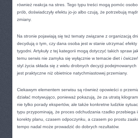
również reakcja na stres. Tego typu treści mogą pomóc osobo
prób, doświadczyły efektu jo-jo albo czują, że potrzebują mąd
zmiany.
Na stronie pojawiają się też tematy związane z organizacją dn
decydują o tym, czy dana osoba jest w stanie utrzymać efekty d
tygodni. Artykuły z tej kategorii mogą dotyczyć takich spraw j
temu serwis nie zamyka się wyłącznie w temacie diet i ćwicze
styl życia składa się z wielu drobnych decyzji podejmowanych
jest praktyczne niż obietnice natychmiastowej przemiany.
Ciekawym elementem serwisu są również opowieści o przemia
działać motywująco, ponieważ pokazują, że za utratą kilogra
nie tylko porady ekspertów, ale także konkretne ludzkie sytuac
typu przypominają, że proces odchudzania rzadko przebiega
korekty planu, czasem odpoczynku, a czasem po prostu zaakc
tempo nadal może prowadzić do dobrych rezultatów.