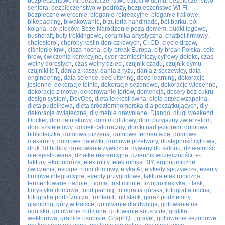
bezpieczeństwo AI
,
bezpieczeństwo dzieci w domu
,
bezpieczeństwo
seniora
,
bezpieczeństwo w podróży
,
bezpieczeństwo Wi-Fi
,
bezpieczne wiercenie
,
bieganie rekreacyjne
,
bieganie trailowe
,
bikepacking
,
biwakowanie
,
bizuteria handmade
,
ból barku
,
ból
kolana
,
ból pleców
,
Boże Narodzenie poza domem
,
budki lęgowe
,
bushcraft
,
buty trekkingowe
,
ceramika artystyczna
,
chatbot firmowy
,
cholesterol
,
choroby roślin doniczkowych
,
CI CD
,
cięcie drzew
,
ciśnienie krwi
,
cisza nocna
,
city break Europa
,
city break Polska
,
cold
brew
,
ćwiczenia korekcyjne
,
cydr rzemieślniczy
,
cyfrowy detoks
,
czas
wolny dorosłych
,
czas wolny dzieci
,
czujnik czadu
,
czujnik dymu
,
czujniki IoT
,
dania z kaszy
,
dania z ryżu
,
dania z soczewicy
,
data
engineering
,
data science
,
decluttering
,
deep learning
,
dekoracje
jesienne
,
dekoracje letnie
,
dekoracje sezonowe
,
dekoracje wiosenne
,
dekoracje zimowe
,
dekorowanie tortów
,
demencja
,
desery bez cukru
,
design system
,
DevOps
,
dieta lekkostrawna
,
dieta przeciwzapalna
,
dieta pudełkowa
,
dieta śródziemnomorska dla początkujących
,
diy
dekoracje świąteczne
,
diy meble drewniane
,
Django
,
długi weekend
,
Docker
,
dom letniskowy
,
dom modułowy
,
dom przyjazny zwierzętom
,
dom szkieletowy
,
domek całoroczny
,
domki nad jeziorem
,
domowa
biblioteczka
,
domowa pizzeria
,
domowe fermentacje
,
domowe
makarony
,
domowe nalewki
,
domowe przetwory
,
dostępność cyfrowa
,
druk 3d hobby
,
drukowanie żywiczne
,
dywany do salonu
,
działalność
nierejestrowana
,
działka rekreacyjna
,
dziennik wdzięczności
,
e-
faktury
,
ekopodróże
,
elektrolity
,
elektronika DIY
,
ergonomiczne
ćwiczenia
,
escape room domowy
,
etyka AI
,
etykiety spożywcze
,
eventy
firmowe integracyjne
,
eventy przygodowe
,
faktura elektroniczna
,
fermentowane napoje
,
Figma
,
first minute
,
fizjoprofilaktyka
,
Flask
,
florystyka domowa
,
food pairing
,
fotografia górska
,
fotografia nocna
,
fotografia podróżnicza
,
frontend
,
full stack
,
garaż podziemny
,
glamping
,
góry w Polsce
,
gotowanie dla dwojga
,
gotowanie na
ognisku
,
gotowanie rodzinne
,
gotowanie sous vide
,
grafika
wektorowa
,
granice osobiste
,
GraphQL
,
gravel
,
grillowanie sezonowe
,