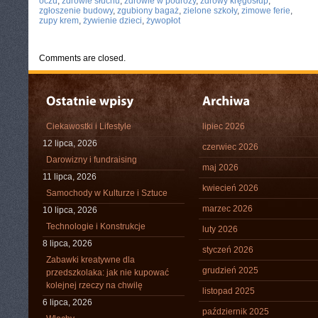
oczu
,
zdrowie słuchu
,
zdrowie w podróży
,
zdrowy kręgosłup
,
zgłoszenie budowy
,
zgubiony bagaż
,
zielone szkoły
,
zimowe ferie
,
zupy krem
,
żywienie dzieci
,
żywopłot
Comments are closed.
Ciekawostki i Lifestyle
lipiec 2026
12 lipca, 2026
czerwiec 2026
Darowizny i fundraising
maj 2026
11 lipca, 2026
kwiecień 2026
Samochody w Kulturze i Sztuce
marzec 2026
10 lipca, 2026
Technologie i Konstrukcje
luty 2026
8 lipca, 2026
styczeń 2026
Zabawki kreatywne dla
grudzień 2025
przedszkolaka: jak nie kupować
kolejnej rzeczy na chwilę
listopad 2025
6 lipca, 2026
październik 2025