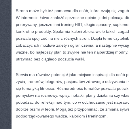
Strona może być też pomocna dla osób, które czują się zagub
W internecie łatwo znaleźć sprzeczne opinie: jedni polecają di
przerywany, jeszcze inni trening HIIT, długie spacery, supleme
konkretne produkty. Spalarnia kalorii zbiera wiele takich zaga
pozwala spojrzeć na nie z różnych stron. Dzięki temu czyteln
zobaczyć ich możliwe zalety i ograniczenia, a następnie wyci
ważne, bo najlepszy plan to zwykle nie ten najbardziej modny, 
utrzymać bez ciągłego poczucia walki.
Serwis ma również potencjał jako miejsce inspiracji dla osób
życia, trenerów, blogerów, pasjonatów zdrowego odżywiania i w
się tematyką fitnessu. Różnorodność tematów pozwala potrakt
pomysłów na rozmowy, wpisy, notatki, plany działania czy wła
pobudzać do refleksji nad tym, co w odchudzaniu jest naprawd
dobrze brzmi w teorii. Mogą też przypominać, że zmiana sylwe
podporządkowanego wadze, kaloriom i treningom.