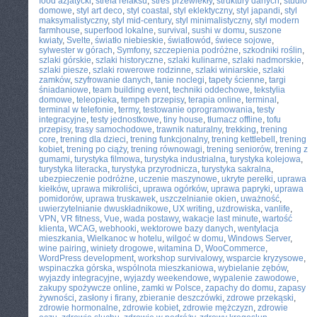
food azjatycki
,
strefa relaksu
,
stres przewlekły
,
struktury danych
,
studio
domowe
,
styl art deco
,
styl coastal
,
styl eklektyczny
,
styl japandi
,
styl
maksymalistyczny
,
styl mid-century
,
styl minimalistyczny
,
styl modern
farmhouse
,
superfood lokalne
,
survival
,
sushi w domu
,
suszone
kwiaty
,
Svelte
,
światło niebieskie
,
światłowód
,
świece sojowe
,
sylwester w górach
,
Symfony
,
szczepienia podróżne
,
szkodniki roślin
,
szlaki górskie
,
szlaki historyczne
,
szlaki kulinarne
,
szlaki nadmorskie
,
szlaki piesze
,
szlaki rowerowe rodzinne
,
szlaki winiarskie
,
szlaki
zamków
,
szyfrowanie danych
,
tanie noclegi
,
tapety ścienne
,
targi
śniadaniowe
,
team building event
,
techniki oddechowe
,
tekstylia
domowe
,
teleopieka
,
tempeh przepisy
,
terapia online
,
terminal
,
terminal w telefonie
,
termy
,
testowanie oprogramowania
,
testy
integracyjne
,
testy jednostkowe
,
tiny house
,
tłumacz offline
,
tofu
przepisy
,
trasy samochodowe
,
trawnik naturalny
,
trekking
,
trening
core
,
trening dla dzieci
,
trening funkcjonalny
,
trening kettlebell
,
trening
kobiet
,
trening po ciąży
,
trening równowagi
,
trening seniorów
,
trening z
gumami
,
turystyka filmowa
,
turystyka industrialna
,
turystyka kolejowa
,
turystyka literacka
,
turystyka przyrodnicza
,
turystyka sakralna
,
ubezpieczenie podróżne
,
uczenie maszynowe
,
ukryte perełki
,
uprawa
kiełków
,
uprawa mikroliści
,
uprawa ogórków
,
uprawa papryki
,
uprawa
pomidorów
,
uprawa truskawek
,
uszczelnianie okien
,
uważność
,
uwierzytelnianie dwuskładnikowe
,
UX writing
,
uzdrowiska
,
vanlife
,
VPN
,
VR fitness
,
Vue
,
wada postawy
,
wakacje last minute
,
wartość
klienta
,
WCAG
,
webhooki
,
wektorowe bazy danych
,
wentylacja
mieszkania
,
Wielkanoc w hotelu
,
wilgoć w domu
,
Windows Server
,
wine pairing
,
winiety drogowe
,
witamina D
,
WooCommerce
,
WordPress development
,
workshop survivalowy
,
wsparcie kryzysowe
,
wspinaczka górska
,
wspólnota mieszkaniowa
,
wybielanie zębów
,
wyjazdy integracyjne
,
wyjazdy weekendowe
,
wypalenie zawodowe
,
zakupy spożywcze online
,
zamki w Polsce
,
zapachy do domu
,
zapasy
żywności
,
zasłony i firany
,
zbieranie deszczówki
,
zdrowe przekąski
,
zdrowie hormonalne
,
zdrowie kobiet
,
zdrowie mężczyzn
,
zdrowie