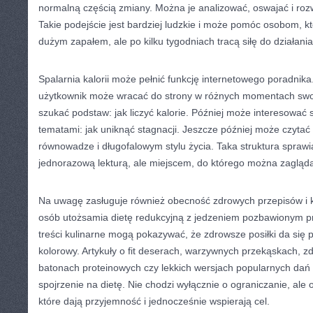
normalną częścią zmiany. Można je analizować, oswajać i roz
Takie podejście jest bardziej ludzkie i może pomóc osobom, k
dużym zapałem, ale po kilku tygodniach tracą siłę do działania
Spalarnia kalorii może pełnić funkcję internetowego poradnika
użytkownik może wracać do strony w różnych momentach swoj
szukać podstaw: jak liczyć kalorie. Później może interesować 
tematami: jak uniknąć stagnacji. Jeszcze później może czytać
równowadze i długofalowym stylu życia. Taka struktura sprawia
jednorazową lekturą, ale miejscem, do którego można zagląda
Na uwagę zasługuje również obecność zdrowych przepisów i kul
osób utożsamia dietę redukcyjną z jedzeniem pozbawionym 
treści kulinarne mogą pokazywać, że zdrowsze posiłki da się
kolorowy. Artykuły o fit deserach, warzywnych przekąskach,
batonach proteinowych czy lekkich wersjach popularnych dań
spojrzenie na dietę. Nie chodzi wyłącznie o ograniczanie, ale 
które dają przyjemność i jednocześnie wspierają cel.