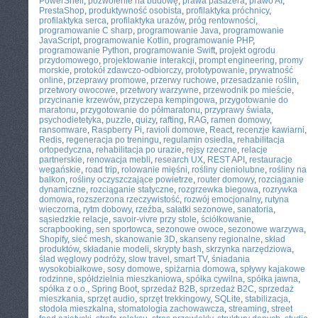
PowerShell
,
pozwolenie na budowę
,
prawa pasażera
,
prawo AI
,
PrestaShop
,
produktywność osobista
,
profilaktyka próchnicy
,
profilaktyka serca
,
profilaktyka urazów
,
próg rentowności
,
programowanie C sharp
,
programowanie Java
,
programowanie
JavaScript
,
programowanie Kotlin
,
programowanie PHP
,
programowanie Python
,
programowanie Swift
,
projekt ogrodu
przydomowego
,
projektowanie interakcji
,
prompt engineering
,
promy
morskie
,
protokół zdawczo-odbiorczy
,
prototypowanie
,
prywatność
online
,
przeprawy promowe
,
przerwy ruchowe
,
przesadzanie roślin
,
przetwory owocowe
,
przetwory warzywne
,
przewodnik po mieście
,
przycinanie krzewów
,
przyczepa kempingowa
,
przygotowanie do
maratonu
,
przygotowanie do półmaratonu
,
przyprawy świata
,
psychodietetyka
,
puzzle
,
quizy
,
rafting
,
RAG
,
ramen domowy
,
ransomware
,
Raspberry Pi
,
ravioli domowe
,
React
,
recenzje kawiarni
,
Redis
,
regeneracja po treningu
,
regulamin osiedla
,
rehabilitacja
ortopedyczna
,
rehabilitacja po urazie
,
rejsy rzeczne
,
relacje
partnerskie
,
renowacja mebli
,
research UX
,
REST API
,
restauracje
wegańskie
,
road trip
,
rolowanie mięśni
,
rośliny cieniolubne
,
rośliny na
balkon
,
rośliny oczyszczające powietrze
,
router domowy
,
rozciąganie
dynamiczne
,
rozciąganie statyczne
,
rozgrzewka biegowa
,
rozrywka
domowa
,
rozszerzona rzeczywistość
,
rozwój emocjonalny
,
rutyna
wieczorna
,
rytm dobowy
,
rzeźba
,
sałatki sezonowe
,
sanatoria
,
sąsiedzkie relacje
,
savoir-vivre przy stole
,
ściółkowanie
,
scrapbooking
,
sen sportowca
,
sezonowe owoce
,
sezonowe warzywa
,
Shopify
,
sieć mesh
,
skanowanie 3D
,
skanseny regionalne
,
skład
produktów
,
składanie modeli
,
skrypty bash
,
skrzynka narzędziowa
,
ślad węglowy podróży
,
slow travel
,
smart TV
,
śniadania
wysokobiałkowe
,
sosy domowe
,
spiżarnia domowa
,
spływy kajakowe
rodzinne
,
spółdzielnia mieszkaniowa
,
spółka cywilna
,
spółka jawna
,
spółka z o.o.
,
Spring Boot
,
sprzedaż B2B
,
sprzedaż B2C
,
sprzedaż
mieszkania
,
sprzęt audio
,
sprzęt trekkingowy
,
SQLite
,
stabilizacja
,
stodoła mieszkalna
,
stomatologia zachowawcza
,
streaming
,
street