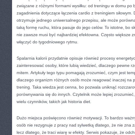
związane z różnymi formami wysiłku: od treningu w domu po ba
zagadnienia dotyczące łączenia cardio z treningiem siłowym. D
otrzymuje jednego uniwersalnego przepisu, ale może porówna
taką formę ruchu, która pasuje do jego celów. To istotne, bo 
nie zawsze musi być najbardziej efektowna. Często większe zn
włączyć do tygodniowego rytmu.
Spalarnia kalorii przydatnie opisuje również procesy energetyc
zainteresować osoby, które lubią wiedzieć, dlaczego pewne rze
mitem. Artykuły tego typu pomagają zrozumieć, czym jest temp
dlaczego organizm różnych osób może reagować inaczej na 
trening. Taka wiedza jest cenna, bo pozwala uniknąć rozczar
porównywania się do innych. Czytelnik może lepiej zrozumieć
wielu czynników, takich jak historia diet.
Dużo miejsca poświęcono również motywacji. To bardzo ważny
osób nie rezygnuje z pracy nad sylwetką dlatego, że nie zna
lecz dlatego, że traci wiarę w efekty. Serwis pokazuje, że odchu