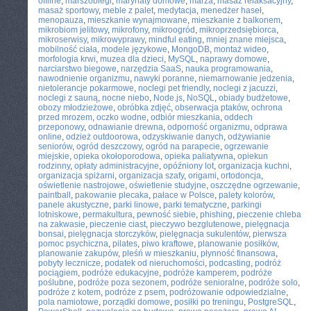
offline
,
marszobiegi
,
marynaty domowe
,
marża
,
masaż relaksacyjny
,
masaż sportowy
,
meble z palet
,
medytacja
,
menedżer haseł
,
menopauza
,
mieszkanie wynajmowane
,
mieszkanie z balkonem
,
mikrobiom jelitowy
,
mikrofony
,
mikroogród
,
mikroprzedsiębiorca
,
mikroserwisy
,
mikrowyprawy
,
mindful eating
,
mniej znane miejsca
,
mobilność ciała
,
modele językowe
,
MongoDB
,
montaż wideo
,
morfologia krwi
,
muzea dla dzieci
,
MySQL
,
naprawy domowe
,
narciarstwo biegowe
,
narzędzia SaaS
,
nauka programowania
,
nawodnienie organizmu
,
nawyki poranne
,
niemarnowanie jedzenia
,
nietolerancje pokarmowe
,
noclegi pet friendly
,
noclegi z jacuzzi
,
noclegi z sauną
,
nocne niebo
,
Node.js
,
NoSQL
,
obiady budżetowe
,
obozy młodzieżowe
,
obróbka zdjęć
,
obserwacja ptaków
,
ochrona
przed mrozem
,
oczko wodne
,
odbiór mieszkania
,
oddech
przeponowy
,
odnawianie drewna
,
odporność organizmu
,
odprawa
online
,
odzież outdoorowa
,
odzyskiwanie danych
,
odżywianie
seniorów
,
ogród deszczowy
,
ogród na parapecie
,
ogrzewanie
miejskie
,
opieka okołoporodowa
,
opieka paliatywna
,
opiekun
rodzinny
,
opłaty administracyjne
,
opóźniony lot
,
organizacja kuchni
,
organizacja spiżarni
,
organizacja szafy
,
origami
,
ortodoncja
,
oświetlenie nastrojowe
,
oświetlenie studyjne
,
oszczędne ogrzewanie
,
paintball
,
pakowanie plecaka
,
pałace w Polsce
,
palety kolorów
,
panele akustyczne
,
parki linowe
,
parki tematyczne
,
parkingi
lotniskowe
,
permakultura
,
pewność siebie
,
phishing
,
pieczenie chleba
na zakwasie
,
pieczenie ciast
,
pieczywo bezglutenowe
,
pielęgnacja
bonsai
,
pielęgnacja storczyków
,
pielęgnacja sukulentów
,
pierwsza
pomoc psychiczna
,
pilates
,
piwo kraftowe
,
planowanie posiłków
,
planowanie zakupów
,
pleśń w mieszkaniu
,
płynność finansowa
,
pobyty lecznicze
,
podatek od nieruchomości
,
podcasting
,
podróż
pociągiem
,
podróże edukacyjne
,
podróże kamperem
,
podróże
poślubne
,
podróże poza sezonem
,
podróże senioralne
,
podróże solo
,
podróże z kotem
,
podróże z psem
,
podróżowanie odpowiedzialne
,
pola namiotowe
,
porządki domowe
,
posiłki po treningu
,
PostgreSQL
,