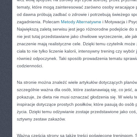
tematy, które mogą zainteresować zarówno osoby wracające po 
od dawna próbują zadbać o zdrowie i potrzebują świeżego sp
zagadnienia. Polecam
Metody Alternatywne
i Motywacja i Psy
Największą zaletą serwisu jest jego różnorodne podejście do s
nie jest tutaj przedstawiane jako chwilowe wyrzeczenie, ale j
znaczenie mają realistyczne cele. Dzięki temu czytelnik może
ciała to nie tylko liczenie kalorii, intensywny trening czy wybór
również odpoczynek. Taki sposób prowadzenia tematu sprawia,
codzienności.
Na stronie można znaleźć wiele artykułów dotyczących planó
szczególnie ważna dla osób, które zastanawiają się, co jeść,
pokazuje, że dieta nie musi oznaczać głodzenia się. W wielu 
inspiracje dotyczące prostych posiłków, które pasują do osób
życia. Dzięki temu odżywianie zostaje przedstawione jako coś,
sztywny zestaw zakazów.
Ważną częścią strony są także treści poświęcone treningom. 