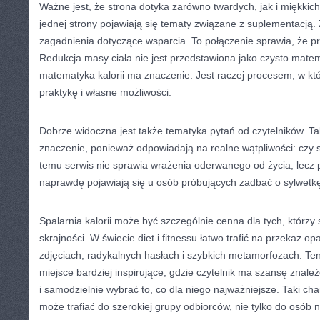
Ważne jest, że strona dotyka zarówno twardych, jak i miękki
jednej strony pojawiają się tematy związane z suplementacją. 
zagadnienia dotyczące wsparcia. To połączenie sprawia, że prz
Redukcja masy ciała nie jest przedstawiona jako czysto mate
matematyka kalorii ma znaczenie. Jest raczej procesem, w kt
praktykę i własne możliwości.
Dobrze widoczna jest także tematyka pytań od czytelników. Ta
znaczenie, ponieważ odpowiadają na realne wątpliwości: czy 
temu serwis nie sprawia wrażenia oderwanego od życia, lecz 
naprawdę pojawiają się u osób próbujących zadbać o sylwetk
Spalarnia kalorii może być szczególnie cenna dla tych, którzy
skrajności. W świecie diet i fitnessu łatwo trafić na przekaz o
zdjęciach, radykalnych hasłach i szybkich metamorfozach. Te
miejsce bardziej inspirujące, gdzie czytelnik ma szansę znale
i samodzielnie wybrać to, co dla niego najważniejsze. Taki cha
może trafiać do szerokiej grupy odbiorców, nie tylko do osób