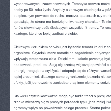
wysportowanych i zaawansowanych. Tematyka serwisu może 
osoby po 50. roku życia. Artykuły o zdrowym chudnięciu w pó
bezpiecznym powrocie do ruchu, marszu, spacerach czy treni
sprawiają, że strona ma bardziej uniwersalny charakter. To nie
fanów siłowni czy osób śledzących wszystkie fit-trendy. To racz
każdego, kto chce lepiej zadbać o siebie.
Ciekawym kierunkiem serwisu jest łączenie tematu kalorii z 
organizmu. Czytelnik może natrafić na zagadnienia dotyczące t
wpływają temperatura ciała. Dzięki temu kalorie przestają być
opakowaniu produktu. Stają się częścią większej opowieści o t
energię, reaguje na styl życia i adaptuje się do różnych waru
lepiej zrozumieć, dlaczego samo ograniczenie jedzenia nie z
efekty, jeśli jednocześnie zaniedbane są inne elementy codzie
Dla wielu czytelników ważne mogą być także treści o presji oto
rzadko mieszczą się w prostych poradach typu „jedz mniej i wi
ogromny wpływ na powodzenie całego procesu. Strona pokazuj