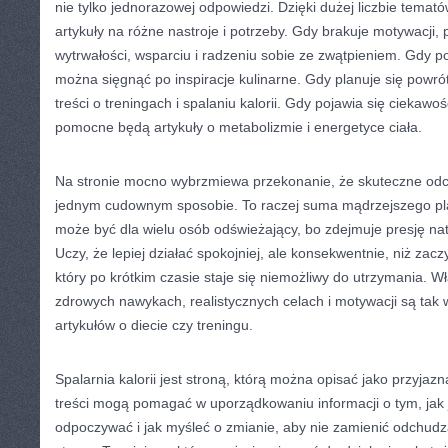
nie tylko jednorazowej odpowiedzi. Dzięki dużej liczbie tema
artykuły na różne nastroje i potrzeby. Gdy brakuje motywacji,
wytrwałości, wsparciu i radzeniu sobie ze zwątpieniem. Gdy p
można sięgnąć po inspiracje kulinarne. Gdy planuje się powrót
treści o treningach i spalaniu kalorii. Gdy pojawia się ciekawoś
pomocne będą artykuły o metabolizmie i energetyce ciała.
Na stronie mocno wybrzmiewa przekonanie, że skuteczne odc
jednym cudownym sposobie. To raczej suma mądrzejszego pl
może być dla wielu osób odświeżający, bo zdejmuje presję na
Uczy, że lepiej działać spokojniej, ale konsekwentnie, niż zac
który po krótkim czasie staje się niemożliwy do utrzymania. Wł
zdrowych nawykach, realistycznych celach i motywacji są ta
artykułów o diecie czy treningu.
Spalarnia kalorii jest stroną, którą można opisać jako przyjazn
treści mogą pomagać w uporządkowaniu informacji o tym, jak j
odpoczywać i jak myśleć o zmianie, aby nie zamienić odchudz