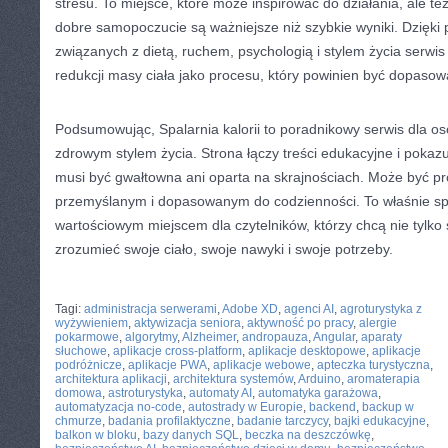
stresu. To miejsce, które może inspirować do działania, ale te
dobre samopoczucie są ważniejsze niż szybkie wyniki. Dzięki
związanych z dietą, ruchem, psychologią i stylem życia serwis
redukcji masy ciała jako procesu, który powinien być dopasow
Podsumowując, Spalarnia kalorii to poradnikowy serwis dla o
zdrowym stylem życia. Strona łączy treści edukacyjne i pokaz
musi być gwałtowna ani oparta na skrajnościach. Może być 
przemyślanym i dopasowanym do codzienności. To właśnie sp
wartościowym miejscem dla czytelników, którzy chcą nie tylko 
zrozumieć swoje ciało, swoje nawyki i swoje potrzeby.
CATEGORIES:
TURYSTYKA, PODRÓŻE
Tagi:
administracja serwerami
,
Adobe XD
,
agenci AI
,
agroturystyka z
wyżywieniem
,
aktywizacja seniora
,
aktywność po pracy
,
alergie
pokarmowe
,
algorytmy
,
Alzheimer
,
andropauza
,
Angular
,
aparaty
słuchowe
,
aplikacje cross-platform
,
aplikacje desktopowe
,
aplikacje
podróżnicze
,
aplikacje PWA
,
aplikacje webowe
,
apteczka turystyczna
,
architektura aplikacji
,
architektura systemów
,
Arduino
,
aromaterapia
domowa
,
astroturystyka
,
automaty AI
,
automatyka garażowa
,
automatyzacja no-code
,
autostrady w Europie
,
backend
,
backup w
chmurze
,
badania profilaktyczne
,
badanie tarczycy
,
bajki edukacyjne
,
balkon w bloku
,
bazy danych SQL
,
beczka na deszczówkę
,