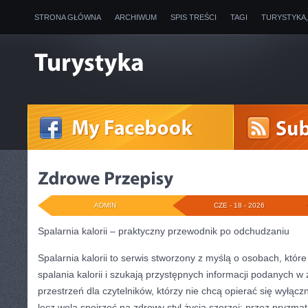
STRONA GŁÓWNA
ARCHIWUM
SPIS TREŚCI
TAGI
TURYSTYKA
ADMIN
CZE - 18 - 2026
Spalarnia kalorii – praktyczny przewodnik po odchudzaniu
Spalarnia kalorii to serwis stworzony z myślą o osobach, któr
spalania kalorii i szukają przystępnych informacji podanych w
przestrzeń dla czytelników, którzy nie chcą opierać się wyłąc
lecz wolą spojrzeć na zdrowy styl życia szerzej: przez pryzmat