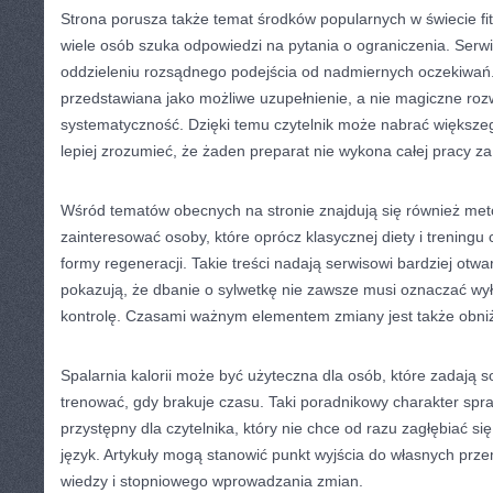
Strona porusza także temat środków popularnych w świecie fi
wiele osób szuka odpowiedzi na pytania o ograniczenia. Se
oddzieleniu rozsądnego podejścia od nadmiernych oczekiwań.
przedstawiana jako możliwe uzupełnienie, a nie magiczne roz
systematyczność. Dzięki temu czytelnik może nabrać większe
lepiej zrozumieć, że żaden preparat nie wykona całej pracy za
Wśród tematów obecnych na stronie znajdują się również me
zainteresować osoby, które oprócz klasycznej diety i treningu
formy regeneracji. Takie treści nadają serwisowi bardziej otwa
pokazują, że dbanie o sylwetkę nie zawsze musi oznaczać wyłą
kontrolę. Czasami ważnym elementem zmiany jest także obniż
Spalarnia kalorii może być użyteczna dla osób, które zadają s
trenować, gdy brakuje czasu. Taki poradnikowy charakter spraw
przystępny dla czytelnika, który nie chce od razu zagłębiać si
język. Artykuły mogą stanowić punkt wyjścia do własnych prz
wiedzy i stopniowego wprowadzania zmian.