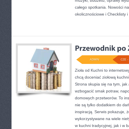
muzyki, budżetu, oprawy wyd
całego spotkania. Nowości na
okolicznościowe i Checklisty 
ADMIN
CZE - 
Zioła od Kuchni to internetow
chcą doceniać ziołową kuchni
Strona skupia się na tym, ja
wzbogacić smak potraw, napo
domowych przetworów. To insp
nie są tylko dodatkiem do dań
inspiracją. Serwis pokazuje,
wykorzystywane na wiele ni
w kuchni tradycyjnej, jak i w b