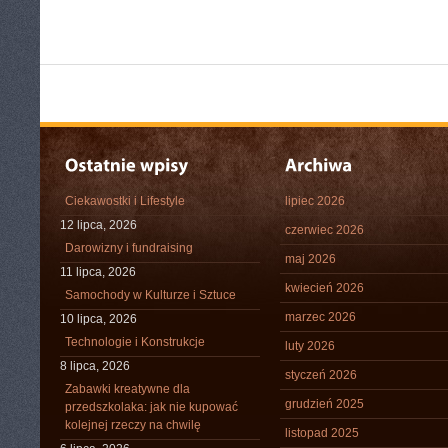
Ciekawostki i Lifestyle
lipiec 2026
12 lipca, 2026
czerwiec 2026
Darowizny i fundraising
maj 2026
11 lipca, 2026
kwiecień 2026
Samochody w Kulturze i Sztuce
marzec 2026
10 lipca, 2026
Technologie i Konstrukcje
luty 2026
8 lipca, 2026
styczeń 2026
Zabawki kreatywne dla
grudzień 2025
przedszkolaka: jak nie kupować
kolejnej rzeczy na chwilę
listopad 2025