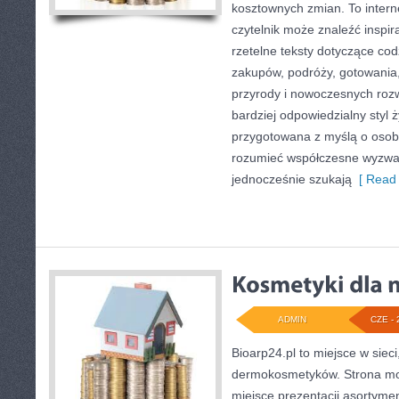
kosztownych zmian. To intern
czytelnik może znaleźć inspir
rzetelne teksty dotyczące c
zakupów, podróży, gotowania, 
przyrody i nowoczesnych roz
bardziej odpowiedzialny styl ż
przygotowana z myślą o osoba
rozumieć współczesne wyzwa
jednocześnie szukają
[ Read 
ADMIN
CZE - 
Bioarp24.pl to miejsce w sieci
dermokosmetyków. Strona mo
miejsce prezentacji asortymen