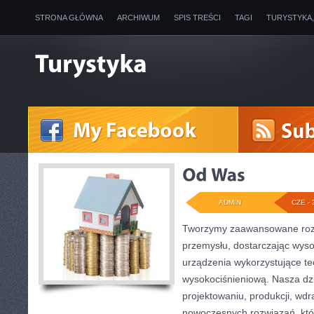
STRONA GŁÓWNA
ARCHIWUM
SPIS TREŚCI
TAGI
TURYSTYKA
ADMIN
CZE - 
Tworzymy zaawansowane rozw
przemysłu, dostarczając wyso
urządzenia wykorzystujące te
wysokociśnieniową. Nasza dzi
projektowaniu, produkcji, wdr
nowoczesnych rozwiązań, któ