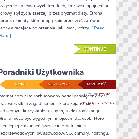
wyłącznie na chwilowych trendach, lecz wolą spojrzeć na
zdrowy styl życia szerzej: przez pryzmat diety. Strona
porusza tematy, które mogą zainteresować zarówno
osoby wracające po przerwie, jak i tych, którzy
[ Read
More ]
CONTINUE
ADMIN
CZE - 17 - 2026
MOŻLIWOŚĆ
PORADNIKI
KOMENTOWANIA
Internat.com.pl to rozbudowany portal poświęcony sieci
oraz wszystkim zagadnieniom, które kojarzą się z
UŻYTKOWNIKA
ZOSTAŁA WYŁĄCZONA
codziennym korzystaniem z sprzętu elektronicznego.
Strona może być wygodnym miejscem dla osób, które
chcą lepiej zrozumieć świecie internetu, sieci
bezprzewodowych, światłowodów, 5G, chmury, hostingu,