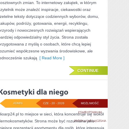
kosztownych zmian. To internetowy zakątek, w którym
czytelnik może znaleźć inspiracje, ciekawostki oraz
rzetelne teksty dotyczące codziennych wyborów, domu,
zakupów, podróży, gotowania, energii, recyklingu,
przyrody i nowoczesnych rozwiązań wspierających
bardziej odpowiedzialny styl życia. Strona została
przygotowana z myślą o osobach, które chcą lepiej
rozumieć współczesne wyzwania środowiskowe, ale
jednocześnie szukają
[ Read More ]
CONTINUE
ADMIN
CZE - 20 - 2026
MOŻLIWOŚĆ
KOSMETYKI
KOMENTOWANIA
Bioarp24.pl to miejsce w sieci, która koncentruje się wokół
dermokosmetyków. Strona może być rozumiana jako
DLA
ZOSTAŁA WYŁĄCZONA
miejsce prezentacji asortymentu dla osób, które interesują
NIEGO