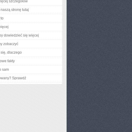
ięcej szczegółów
naszą stronę tutaj
to
ięcej
aby dowiedzieć się więcej
by zobaczyć
się, dlaczego
owe fakty
o sam
gowany? Sprawdź