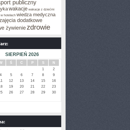
sport publiczny
wakacje
tyka
wakacje z dziećmi
wiedza medyczna
 w hotelach
zajęcia dodatkowe
zdrowie
we żywienie
SIERPIEŃ 2026
W
Ś
C
P
S
N
1
2
4
5
6
7
8
9
11
12
13
14
15
16
18
19
20
21
22
23
25
26
27
28
29
30