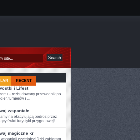
ULAR
RECENT
ostki i Lifest
sportu – rozbudowany przewodnik po
ier, turniejów i ...
waj wspaniałe
amy na ekscytującą podróż przez
ący świat turystyki przygodowej! ...
waj magiczne kr
e wspaniali czytelnicy! Dziś zabieram