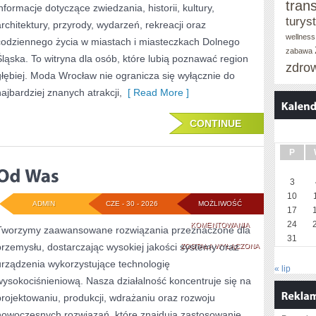
tran
informacje dotyczące zwiedzania, historii, kultury,
turys
architektury, przyrody, wydarzeń, rekreacji oraz
wellness
codziennego życia w miastach i miasteczkach Dolnego
zabawa
Śląska. To witryna dla osób, które lubią poznawać region
zdro
głębiej. Moda Wrocław nie ogranicza się wyłącznie do
najbardziej znanych atrakcji,
[ Read More ]
CONTINUE
P
3
10
ADMIN
CZE - 30 - 2026
MOŻLIWOŚĆ
17
24
OD
KOMENTOWANIA
Tworzymy zaawansowane rozwiązania przeznaczone dla
31
przemysłu, dostarczając wysokiej jakości systemy oraz
WAS
ZOSTAŁA WYŁĄCZONA
urządzenia wykorzystujące technologię
« lip
wysokociśnieniową. Nasza działalność koncentruje się na
projektowaniu, produkcji, wdrażaniu oraz rozwoju
nowoczesnych rozwiązań, które znajdują zastosowanie