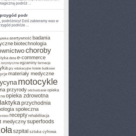
magiczną podróż ...
 przygód podr
e, podróżnicy! Dziś zabieramy was w
zygód podróże​ ...
badania
asertywność
apteka
yczne
biotechnologia
choroby
ownictwo
e-commerce
styka
dieta
egzaminy
 turystyczna
farmacja
yka
gry edukacyjne
hotele butikowe
materiały medyczne
ycje
motocykle
ycyna
na przyrody
opieka
odchudzanie
opieka zdrowotna
zna
ilaktyka
przychodnia
ologia społeczna
recepty
rehabilitacja
arstwo
superfoods
t medyczny
oła
szpital
sztuka cyfrowa