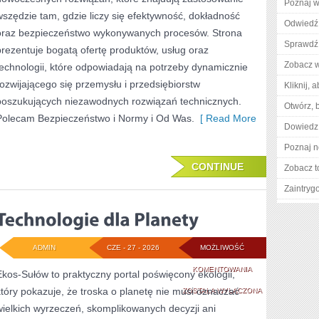
Poznaj w
wszędzie tam, gdzie liczy się efektywność, dokładność
Odwiedź 
oraz bezpieczeństwo wykonywanych procesów. Strona
Sprawdź 
prezentuje bogatą ofertę produktów, usług oraz
Zobacz w
technologii, które odpowiadają na potrzeby dynamicznie
rozwijającego się przemysłu i przedsiębiorstw
Kliknij, 
poszukujących niezawodnych rozwiązań technicznych.
Otwórz, 
Polecam Bezpieczeństwo i Normy i Od Was.
[ Read More
Dowiedz 
Poznaj n
CONTINUE
Zobacz t
Zaintry
ADMIN
CZE - 27 - 2026
MOŻLIWOŚĆ
TECHNOLOGIE
KOMENTOWANIA
Ekos-Sułów to praktyczny portal poświęcony ekologii,
który pokazuje, że troska o planetę nie musi oznaczać
DLA
ZOSTAŁA WYŁĄCZONA
wielkich wyrzeczeń, skomplikowanych decyzji ani
PLANETY