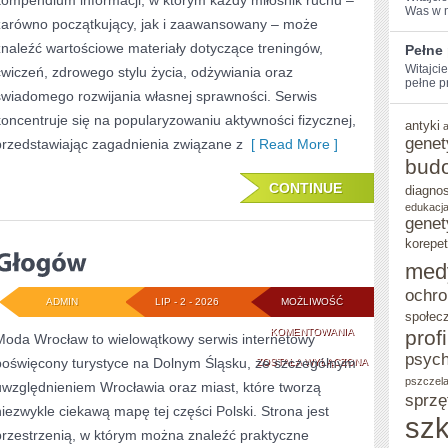
kompendium informacji, w którym każdy miłośnik ruchu –
Was⁢ w 
zarówno początkujący, jak i zaawansowany – może
znaleźć wartościowe materiały dotyczące treningów,
Pełne
Witajci
ćwiczeń, zdrowego stylu życia, odżywiania oraz
pełne pr
świadomego rozwijania własnej sprawności. Serwis
koncentruje się na popularyzowaniu aktywności fizycznej,
antyki
genet
przedstawiając zagadnienia związane z
[ Read More ]
bud
CONTINUE
diagno
edukacja
genet
korepet
med
ochro
ADMIN
LIP - 2 - 2026
MOŻLIWOŚĆ
społec
GŁOGÓW
KOMENTOWANIA
prof
Moda Wrocław to wielowątkowy serwis internetowy
psych
poświęcony turystyce na Dolnym Śląsku, ze szczególnym
ZOSTAŁA WYŁĄCZONA
pszczel
uwzględnieniem Wrocławia oraz miast, które tworzą
sprzę
niezwykle ciekawą mapę tej części Polski. Strona jest
szk
przestrzenią, w którym można znaleźć praktyczne