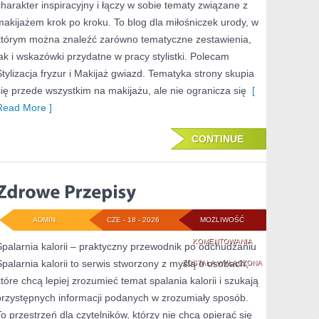
charakter inspiracyjny i łączy w sobie tematy związane z
makijażem krok po kroku. To blog dla miłośniczek urody, w
którym można znaleźć zarówno tematyczne zestawienia,
jak i wskazówki przydatne w pracy stylistki. Polecam
Stylizacja fryzur i Makijaż gwiazd. Tematyka strony skupia
się przede wszystkim na makijażu, ale nie ogranicza się
[
Read More ]
CONTINUE
ADMIN
CZE - 18 - 2026
MOŻLIWOŚĆ
ZDROWE
KOMENTOWANIA
Spalarnia kalorii – praktyczny przewodnik po odchudzaniu
Spalarnia kalorii to serwis stworzony z myślą o osobach,
PRZEPISY
ZOSTAŁA WYŁĄCZONA
które chcą lepiej zrozumieć temat spalania kalorii i szukają
przystępnych informacji podanych w zrozumiały sposób.
To przestrzeń dla czytelników, którzy nie chcą opierać się