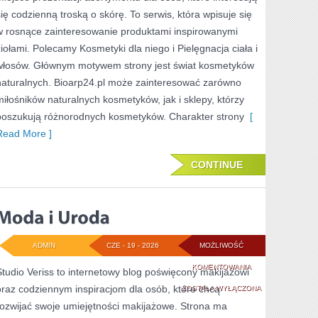
się codzienną troską o skórę. To serwis, która wpisuje się
w rosnące zainteresowanie produktami inspirowanymi
ziołami. Polecamy Kosmetyki dla niego i Pielęgnacja ciała i
włosów. Głównym motywem strony jest świat kosmetyków
naturalnych. Bioarp24.pl może zainteresować zarówno
miłośników naturalnych kosmetyków, jak i sklepy, którzy
poszukują różnorodnych kosmetyków. Charakter strony
[
Read More ]
CONTINUE
ADMIN
CZE - 19 - 2026
MOŻLIWOŚĆ
MODA
KOMENTOWANIA
Studio Veriss to internetowy blog poświęcony makijażowi
oraz codziennym inspiracjom dla osób, które chcą
I
ZOSTAŁA WYŁĄCZONA
rozwijać swoje umiejętności makijażowe. Strona ma
URODA