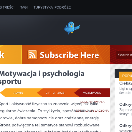
IS TREŚCI
TAGI
TURYSTYKA, PODRÓŻE
POP
Ciekaw
Ligi e-
świecie g
ADMIN
LIP - 3 - 2026
MOŻLIWOŚĆ
MOTYWACJA
KOMENTOWANIA
Sport i aktywność fizyczna to znacznie więcej niż tylko
Odkry
Zaprasz
regularne ćwiczenia. To styl życia, sposób dbania o
I
ZOSTAŁA WYŁĄCZONA
fascynuj
zdrowie, dobre samopoczucie oraz codzienną energię.
PSYCHOLOGIA
Strona poświęcona tej tematyce stanowi rozbudowane
Odkry
SPORTU
Witajci