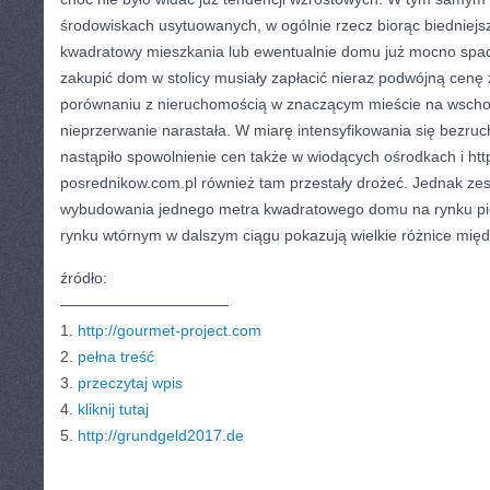
środowiskach usytuowanych, w ogólnie rzecz biorąc biedniejs
kwadratowy mieszkania lub ewentualnie domu już mocno spadał
zakupić dom w stolicy musiały zapłacić nieraz podwójną cenę
porównaniu z nieruchomością w znaczącym mieście na wschod
nieprzerwanie narastała. W miarę intensyfikowania się bezru
nastąpiło spowolnienie cen także w wiodących ośrodkach i htt
posrednikow.com.pl również tam przestały drożeć. Jednak ze
wybudowania jednego metra kwadratowego domu na rynku pi
rynku wtórnym w dalszym ciągu pokazują wielkie różnice międ
źródło:
———————————
1.
http://gourmet-project.com
2.
pełna treść
3.
przeczytaj wpis
4.
kliknij tutaj
5.
http://grundgeld2017.de
CATEGORIES:
TURYSTYKA, PODRÓŻE