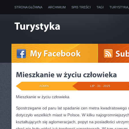
STRONA GŁÓWNA
ARCHIWUM
SPIS TREŚCI
TAGI
TURYSTYKA
ADMIN
LIP - 31 - 2025
Mieszkanie w życiu człowieka
Spostrzegane od paru lat spadanie cen metra kwadratowego 
dotyczyło wszelkich miast w Polsce. W kilku najogromniejszyc
kształtujących się aglomeracjach, popyt na posiadłości utrzym
choć nie było widać już tendencji wzrostowych. W tym samym 