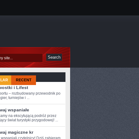
ULAR
RECENT
ostki i Lifest
sportu – rozbudowany przewodnik po
ier, turniejów i ...
waj wspaniałe
amy na ekscytującą podróż przez
ący świat turystyki przygodowej! ...
waj magiczne kr
e wspaniali czytelnicy! Dziś zabieram