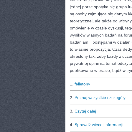
jednej porze spotyka się grupa l
są osoby zajmujące się danym kł
teoretycznej, ale także od witryn
omówienie w czasie dyskusji, te
wyników własnych badań na forum
badaniami i postępami w działani
to właśnie propozycja. Czas ded
określony tak, żeby każdy z ucze
prywatnej opinii na temat odczyt
publikowane w prasie, bądź witry
1.
felietony
2.
Poznaj wszystkie szczegóły
3.
Czytaj dalej
4.
Sprawdź więcej informacji