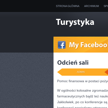
STRONA GŁÓWNA
ARCHIWUM
SP
ADMIN
Pomoc finansowa w postaci poży
W ogólności kolosalne zgromadze
farmaceutycznych bądź też nauk
Jakkolwiek, po co konferencje są
konferencji powiadamy wtenczas,