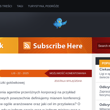
IS TREŚCI
TAGI
TURYSTYKA, PODRÓŻE
POP
Ciekaw
ODCIEŃ
LIS - 22 - 2025
MOŻLIWOŚĆ KOMENTOWANIA
Ligi e-
świecie g
SALI
ZOSTAŁA WYŁĄCZONA
czki gotówkowej
Odkry
Zaprasz
nia agentów przeróżnych korporacji na przykład
fascynuj
owych powszechnie definiujemy mianem konferencji.
 w ogóle aranżowane oraz jaki cel im przyświeca? O
Odkry
Witajci
 gdy w jednym czasie oraz w jednym miejscy oraz o