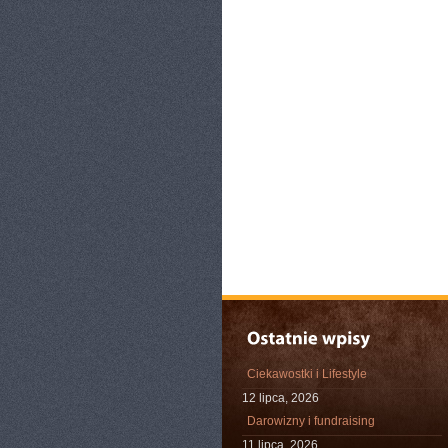
Ciekawostki i Lifestyle
12 lipca, 2026
Darowizny i fundraising
11 lipca, 2026