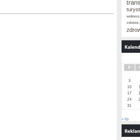
tran
turys
wellness
zabawa
zdro
P
3
10
17
24
31
« lip