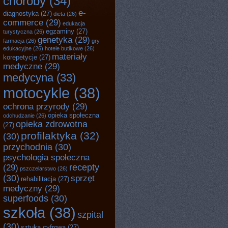
choroby
(34)
e-
diagnostyka
(27)
dieta
(26)
commerce
(29)
edukacja
egzaminy
(27)
turystyczna
(26)
genetyka
(29)
farmacja
(26)
gry
edukacyjne
(26)
hotele butikowe
(26)
materiały
korepetycje
(27)
medyczne
(29)
medycyna
(33)
motocykle
(38)
ochrona przyrody
(29)
opieka społeczna
odchudzanie
(26)
opieka zdrowotna
(27)
profilaktyka
(32)
(30)
przychodnia
(30)
psychologia społeczna
recepty
(29)
pszczelarstwo
(26)
(30)
sprzęt
rehabilitacja
(27)
medyczny
(29)
superfoods
(30)
szkoła
(38)
szpital
(30)
sztuka cyfrowa
(27)