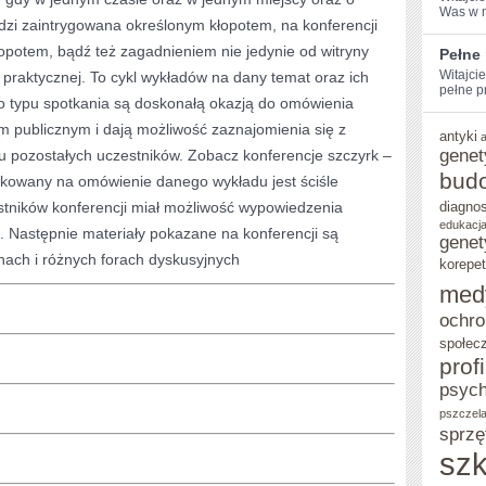
Was⁢ w 
udzi zaintrygowana określonym kłopotem, na konferencji
opotem, bądź też zagadnieniem nie jedynie od witryny
Pełne
Witajci
y praktycznej. To cykl wykładów na dany temat oraz ich
pełne pr
go typu spotkania są doskonałą okazją do omówienia
 publicznym i dają możliwość zaznajomienia się z
antyki
genet
u pozostałych uczestników. Zobacz konferencje szczyrk –
bud
ykowany na omówienie danego wykładu jest ściśle
stników konferencji miał możliwość wypowiedzenia
diagno
edukacja
u. Następnie materiały pokazane na konferencji są
genet
nach i różnych forach dyskusyjnych
korepet
med
ochro
społec
prof
psych
pszczel
sprzę
szk