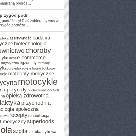
magiczną podróż ...
 przygód podr
e, podróżnicy! Dziś zabieramy was w
zygód podróże​ ...
badania
asertywność
apteka
yczne
biotechnologia
choroby
ownictwo
e-commerce
styka
dieta
egzaminy
 turystyczna
farmacja
yka
gry edukacyjne
hotele butikowe
materiały medyczne
ycje
motocykle
ycyna
na przyrody
opieka
odchudzanie
opieka zdrowotna
zna
ilaktyka
przychodnia
ologia społeczna
recepty
rehabilitacja
arstwo
superfoods
t medyczny
oła
szpital
sztuka cyfrowa