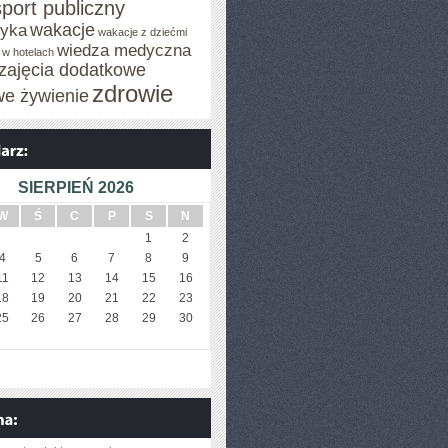
sport publiczny
wakacje
tyka
wakacje z dziećmi
wiedza medyczna
 w hotelach
zajęcia dodatkowe
zdrowie
we żywienie
SIERPIEŃ 2026
W
Ś
C
P
S
N
1
2
4
5
6
7
8
9
11
12
13
14
15
16
18
19
20
21
22
23
25
26
27
28
29
30