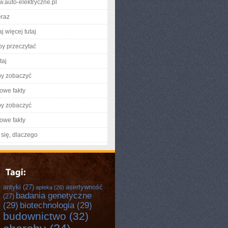
w.auto-elektryczne.pl
eraz
j więcej tutaj
aby przeczytać
taj
by zobaczyć
owe fakty
by zobaczyć
owe fakty
się, dlaczego
antyki
(27)
asertywność
apteka
(26)
badania genetyczne
(27)
(29)
biotechnologia
(29)
budownictwo
(32)