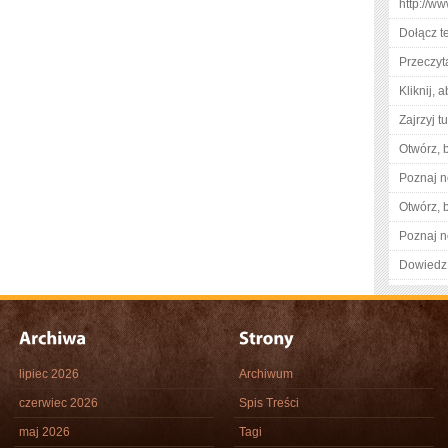
http://ww
Dołącz t
Przeczyta
Kliknij, 
Zajrzyj tu
Otwórz, 
Poznaj n
Otwórz, 
Poznaj n
Dowiedz 
lipiec 2026
Archiwum
czerwiec 2026
Spis Treści
maj 2026
Tagi