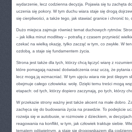
wydarzenie, lecz codzienna decyzja. Pojawia się tu zachęta 
uczenia się pokory. W tym duchu wiara staje się drogą dojrz
się cierpliwości, a także tego, jak stawiać granice i chronić to, 
Dużo miejsca zajmuje również temat duchowych rytmów. Stron
– jak kilka minut modlitwy – potrafią z czasem przynieść wielk
czekać na wielką okazję, tylko zacząć w tym, co zwykłe. W te
ozdobą, a staje się fundamentem życia.
Strona jest także dla tych, którzy chcą łączyć wiarę z rozumien
które pomagają nazwać doświadczenia oraz uczą, że pytania 
lecz mogą ją wzmacniać. W tym ujęciu wiara nie jest ślepym s
obejmuje całego człowieka: wolę. Dzięki temu treści mogą ws
etapach: od tych, którzy dopiero zaczynają, po tych, którzy ch
W przekazie strony ważny jest także akcent na małe dobro. Z
zachęca się do budowania życia na prawdzie. To podejście ucz
rozwija się w autobusie, w rozmowie z dzieckiem, w decyzja
reagowania na konflikt, w tym, jak człowiek traktuje siebie. Wt
tematem odświętnym, a staje się drogowskazem dla codzienno