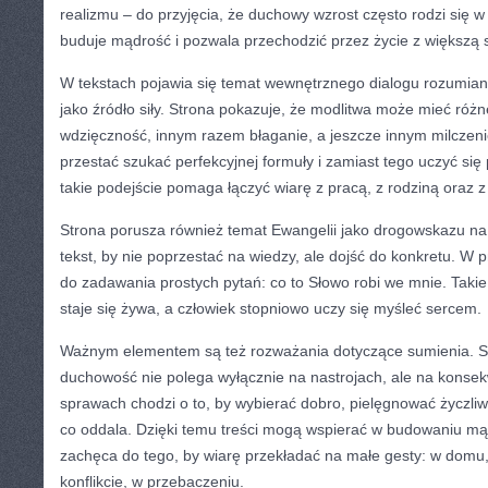
realizmu – do przyjęcia, że duchowy wzrost często rodzi się w
buduje mądrość i pozwala przechodzić przez życie z większą
W tekstach pojawia się temat wewnętrznego dialogu rozumiane
jako źródło siły. Strona pokazuje, że modlitwa może mieć różn
wdzięczność, innym razem błaganie, a jeszcze innym milczeni
przestać szukać perfekcyjnej formuły i zamiast tego uczyć się
takie podejście pomaga łączyć wiarę z pracą, z rodziną oraz z
Strona porusza również temat Ewangelii jako drogowskazu na 
tekst, by nie poprzestać na wiedzy, ale dojść do konkretu. W 
do zadawania prostych pytań: co to Słowo robi we mnie. Takie
staje się żywa, a człowiek stopniowo uczy się myśleć sercem.
Ważnym elementem są też rozważania dotyczące sumienia. S
duchowość nie polega wyłącznie na nastrojach, ale na konse
sprawach chodzi o to, by wybierać dobro, pielęgnować życzli
co oddala. Dzięki temu treści mogą wspierać w budowaniu m
zachęca do tego, by wiarę przekładać na małe gesty: w domu
konflikcie, w przebaczeniu.