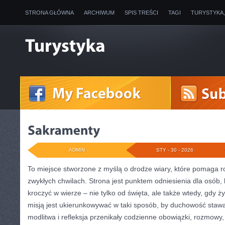
STRONA GŁÓWNA
ARCHIWUM
SPIS TREŚCI
TAGI
TURYSTYKA
ADMIN
STY - 30 - 2026
To miejsce stworzone z myślą o drodze wiary, które pomaga r
zwykłych chwilach. Strona jest punktem odniesienia dla osób,
kroczyć w wierze – nie tylko od święta, ale także wtedy, gdy ży
misją jest ukierunkowywać w taki sposób, by duchowość stawa
modlitwa i refleksja przenikały codzienne obowiązki, rozmowy, 