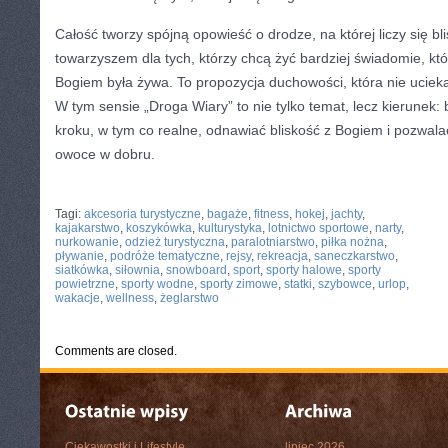
Całość tworzy spójną opowieść o drodze, na której liczy się b
towarzyszem dla tych, którzy chcą żyć bardziej świadomie, któ
Bogiem była żywa. To propozycja duchowości, która nie ucieka 
W tym sensie „Droga Wiary” to nie tylko temat, lecz kierunek:
kroku, w tym co realne, odnawiać bliskość z Bogiem i pozwala
owoce w dobru.
CATEGORIES:
TURYSTYKA, PODRÓŻE
Tagi:
akcesoria turystyczne
,
bagaże
,
fitness
,
hokej
,
jachty
,
kajakarstwo
,
koszykówka
,
kulturystyka
,
lotnictwo sportowe
,
narty
,
nurkowanie
,
odzież turystyczna
,
paralotniarstwo
,
piłka nożna
,
pływanie
,
podróże tematyczne
,
rejsy
,
rekreacja
,
saneczkarstwo
,
siatkówka
,
siłownia
,
snowboard
,
sport
,
sporty halowe
,
sporty
powietrzne
,
sporty wodne
,
sporty zimowe
,
statki
,
szybowce
,
urlop
,
wakacje
,
wellness
,
żeglarstwo
Comments are closed.
Ciekawostki i Lifestyle
lipiec 2026