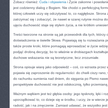
Zobacz również:
Cuda i objawienia
i Życie zakonne i powołani
jest codzienny dialog z Bogiem. Nie chodzi o perfekcyjną form
której człowiek uczy się odczytywać to, co najgłębsze. Strona
zatrzymać się i zobaczyć, że nawet w szarej rutynie można do
ujęciu duchowość staje się stylem życia, a nie krótkim uniesie
Treści tworzone na stronie są jak przewodnik dla tych, którz
doświadczenia w świetle Słowa. Pojawiają się tu rozważania 
także proste kroki, które pomagają wprowadzać w życie wdzię
podjąć drobną decyzję, bo to właśnie w drobiazgach kształtuje
duchowe wskazania nie są teoretyczne, lecz zrozumiałe.
Strona opisuje wiarę jako odpowiedź – coś, co wzrasta przez 
pojawia się zaproszenie do regularności: do chwili ciszy rano
do rachunku sumienia nad dniem, do sięgania po Pismo nawet w
perspektywie duchowość nie jest odskocznią, tylko przemianą
Ważnym wątkiem jest też głębia osoby: jego tęsknoty, lęki i r
uporządkować to, co dzieje się w środku, i uczy, że w wierze 
radość, jak i na zmęczenie. Zamiast udawać, że wszystko jest