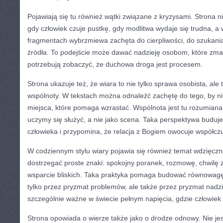
Pojawiają się tu również wątki związane z kryzysami. Strona ni
gdy człowiek czuje pustkę, gdy modlitwa wydaje się trudna, a 
fragmentach wybrzmiewa zachęta do cierpliwości, do szukani
źródła. To podejście może dawać nadzieję osobom, które zmag
potrzebują zobaczyć, że duchowa droga jest procesem.
Strona ukazuje też, że wiara to nie tylko sprawa osobista, ale
wspólnoty. W tekstach można odnaleźć zachętę do tego, by n
miejsca, które pomaga wzrastać. Wspólnota jest tu rozumiana 
uczymy się służyć, a nie jako scena. Taka perspektywa buduj
człowieka i przypomina, że relacja z Bogiem owocuje współcz
W codziennym stylu wiary pojawia się również temat wdzięczn
dostrzegać proste znaki: spokojny poranek, rozmowę, chwilę 
wsparcie bliskich. Taka praktyka pomaga budować równowagę i
tylko przez pryzmat problemów, ale także przez pryzmat nadzie
szczególnie ważne w świecie pełnym napięcia, gdzie człowiek ł
Strona opowiada o wierze także jako o drodze odnowy. Nie je