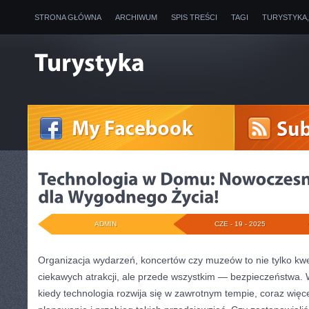
STRONA GŁÓWNA
ARCHIWUM
SPIS TREŚCI
TAGI
TURYSTYKA
ADMIN
CZE - 19 - 2025
Organizacja wydarzeń, koncertów czy muzeów to nie tylko kwes
ciekawych atrakcji, ale przede wszystkim — bezpieczeństwa. 
kiedy technologia rozwija się w zawrotnym tempie, coraz wi