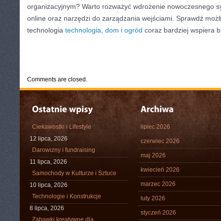
organizacyjnym? Warto rozważyć wdrożenie nowoczesnego sy
online oraz narzędzi do zarządzania wejściami. Sprawdź możl
technologia
technologia, dom i ogród
coraz bardziej wspiera br
CATEGORIES:
TURYSTYKA, PODRÓŻE
Comments are closed.
Ciekawostki i Lifestyle
lipiec 2026
12 lipca, 2026
czerwiec 2026
Darowizny i fundraising
maj 2026
11 lipca, 2026
kwiecień 2026
Samochody w Kulturze i Sztuce
marzec 2026
10 lipca, 2026
Technologie i Konstrukcje
luty 2026
8 lipca, 2026
styczeń 2026
Zabawki kreatywne dla