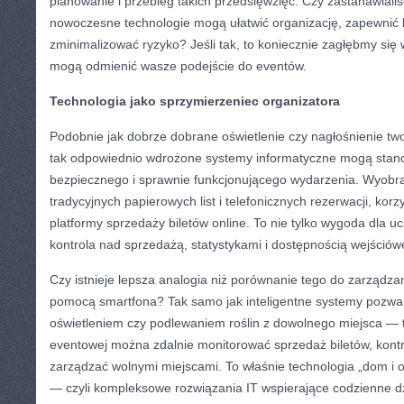
planowanie i przebieg takich przedsięwzięć. Czy zastanawialiśc
nowoczesne technologie mogą ułatwić organizację, zapewnić 
zminimalizować ryzyko? Jeśli tak, to koniecznie zagłębmy się 
mogą odmienić wasze podejście do eventów.
Technologia jako sprzymierzeniec organizatora
Podobnie jak dobrze dobrane oświetlenie czy nagłośnienie tw
tak odpowiednio wdrożone systemy informatyczne mogą stan
bezpiecznego i sprawnie funkcjonującego wydarzenia. Wyobra
tradycyjnych papierowych list i telefonicznych rezerwacji, kor
platformy sprzedaży biletów online. To nie tylko wygoda dla uc
kontrola nad sprzedażą, statystykami i dostępnością wejściów
Czy istnieje lepsza analogia niż porównanie tego do zarząd
pomocą smartfona? Tak samo jak inteligentne systemy pozwal
oświetleniem czy podlewaniem roślin z dowolnego miejsca —
eventowej można zdalnie monitorować sprzedaż biletów, kont
zarządzać wolnymi miejscami. To właśnie technologia „dom i o
— czyli kompleksowe rozwiązania IT wspierające codzienne dz