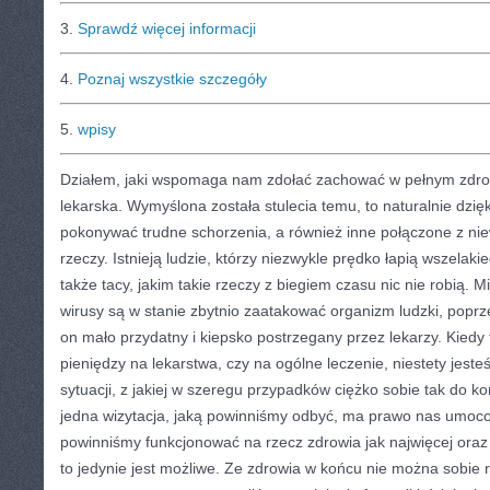
3.
Sprawdź więcej informacji
4.
Poznaj wszystkie szczegóły
5.
wpisy
Działem, jaki wspomaga nam zdołać zachować w pełnym zdrowi
lekarska. Wymyślona została stulecia temu, to naturalnie dzięk
pokonywać trudne schorzenia, a również inne połączone z ni
rzeczy. Istnieją ludzie, którzy niezwykle prędko łapią wszelaki
także tacy, jakim takie rzeczy z biegiem czasu nic nie robią. 
wirusy są w stanie zbytnio zaatakować organizm ludzki, poprze
on mało przydatny i kiepsko postrzegany przez lekarzy. Kiedy
pieniędzy na lekarstwa, czy na ogólne leczenie, niestety jest
sytuacji, z jakiej w szeregu przypadków ciężko sobie tak do 
jedna wizytacja, jaką powinniśmy odbyć, ma prawo nas umo
powinniśmy funkcjonować na rzecz zdrowia jak najwięcej ora
to jedynie jest możliwe. Ze zdrowia w końcu nie można sobie r