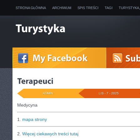
STRONA GŁÓWNA
ARCHIWUM
SPIS TREŚCI
TAGI
TURYSTYKA
ADMIN
LIS - 7 - 2025
Medycyna
1.
mapa strony
2.
Więcej ciekawych treści tutaj