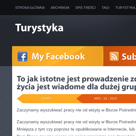
STRONA GŁÓWNA
ARCHIWUM
SPIS TREŚCI
TAGI
TURYSTYKA
ADMIN
WRZ - 16 - 2025
Zaczynamy wyszukiwać pracy nie od wizyty w Biurze Pośredni
Zaczynamy wyszukiwać pracy nie od wizyty w Biurze Pośredni
Mniejsza z tym czy poprzez te opublikowane w Internecie, lub