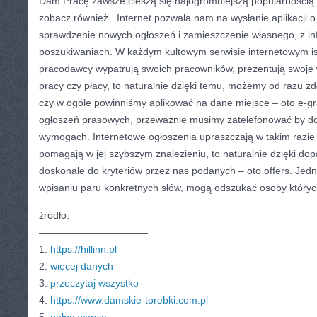
Dam Pracę zawsze cieszą się najogromniejszą popularnością i 
zobacz również . Internet pozwala nam na wysłanie aplikacji o
sprawdzenie nowych ogłoszeń i zamieszczenie własnego, z in
poszukiwaniach. W każdym kultowym serwisie internetowym istn
pracodawcy wypatrują swoich pracowników, prezentują swoje
pracy czy płacy, to naturalnie dzięki temu, możemy od razu 
czy w ogóle powinniśmy aplikować na dane miejsce – oto e-gr
ogłoszeń prasowych, przeważnie musimy zatelefonować by do
wymogach. Internetowe ogłoszenia upraszczają w takim razie 
pomagają w jej szybszym znalezieniu, to naturalnie dzięki d
doskonale do kryteriów przez nas podanych – oto offers. Je
wpisaniu paru konkretnych słów, mogą odszukać osoby których
źródło:
———————————
1.
https://hillinn.pl
2.
więcej danych
3.
przeczytaj wszystko
4.
https://www.damskie-torebki.com.pl