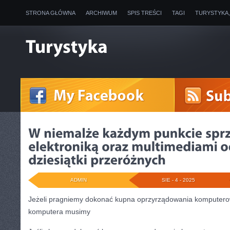
STRONA GŁÓWNA
ARCHIWUM
SPIS TREŚCI
TAGI
TURYSTYKA
ADMIN
SIE - 4 - 2025
Jeżeli pragniemy dokonać kupna oprzyrządowania komputero
komputera musimy