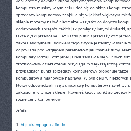
Jeśli chcemy dokonać kupna oprzyrządowania komputerowego
komputera musimy w tym celu udać się do sklepu komputerow
sprzedaży komputerowy znajduje się w jakimś większym mieści
sklepie możemy nabyć nieomalże wszystko co dotyczy kompute
dodatkowych sprzętów takich jak pomiędzy innymi drukarki, sp
także dyski przenośne. Też każdy punkt sprzedaży komputer
zakres asortymentu skutkiem tego zwykle jesteśmy w stanie za
odpowiada pod względem parametrów jak również firmy. Niem
komputery rodzaju komputer jaltest zamawia się w innych firm
zróżnicowany dzięki czemu przyciąga to większą liczbę kontr
przypadkach punkt sprzedaży komputerowy proponuje także in
komputerów a mianowicie naprawa. W tym celu w niektórych s
którzy odpowiedzialni są za naprawę komputerów nawet tych, j
zakupione w tymże sklepie. Również każdy punkt sprzedaży 
różne ceny komputerów.
źródło:
———————————
1.
http://kampagne-affe.de